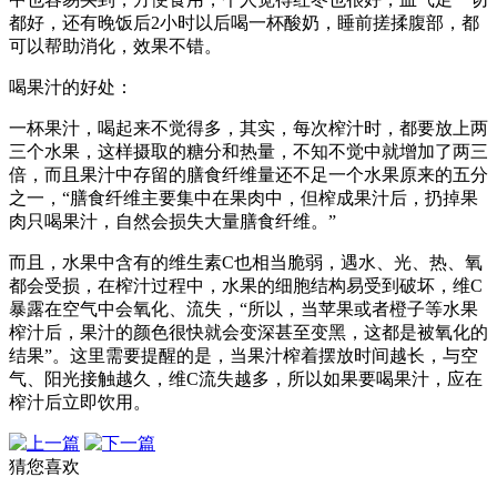
都好，还有晚饭后2小时以后喝一杯酸奶，睡前搓揉腹部，都
可以帮助消化，效果不错。
喝果汁的好处：
一杯果汁，喝起来不觉得多，其实，每次榨汁时，都要放上两
三个水果，这样摄取的糖分和热量，不知不觉中就增加了两三
倍，而且果汁中存留的膳食纤维量还不足一个水果原来的五分
之一，“膳食纤维主要集中在果肉中，但榨成果汁后，扔掉果
肉只喝果汁，自然会损失大量膳食纤维。”
而且，水果中含有的维生素C也相当脆弱，遇水、光、热、氧
都会受损，在榨汁过程中，水果的细胞结构易受到破坏，维C
暴露在空气中会氧化、流失，“所以，当苹果或者橙子等水果
榨汁后，果汁的颜色很快就会变深甚至变黑，这都是被氧化的
结果”。这里需要提醒的是，当果汁榨着摆放时间越长，与空
气、阳光接触越久，维C流失越多，所以如果要喝果汁，应在
榨汁后立即饮用。
猜您喜欢