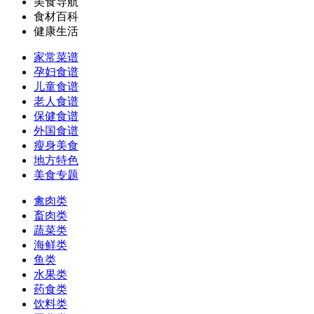
美食导航
食材百科
健康生活
家常菜谱
孕妇食谱
儿童食谱
老人食谱
保健食谱
外国食谱
瘦身美食
地方特色
美食专题
禽肉类
畜肉类
蔬菜类
海鲜类
鱼类
水果类
药食类
饮料类