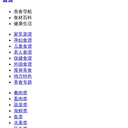
美食导航
食材百科
健康生活
家常菜谱
孕妇食谱
儿童食谱
老人食谱
保健食谱
外国食谱
瘦身美食
地方特色
美食专题
禽肉类
畜肉类
蔬菜类
海鲜类
鱼类
水果类