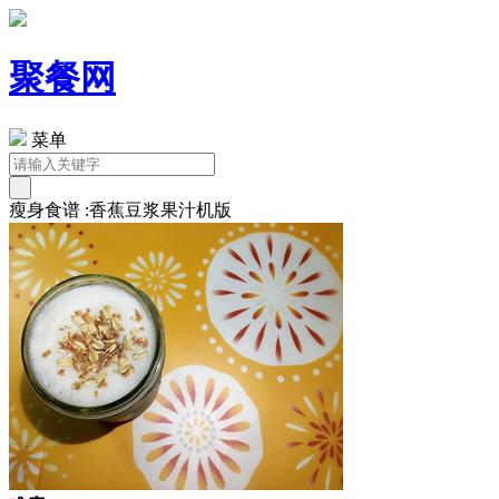
聚餐网
菜单
瘦身食谱 :香蕉豆浆果汁机版