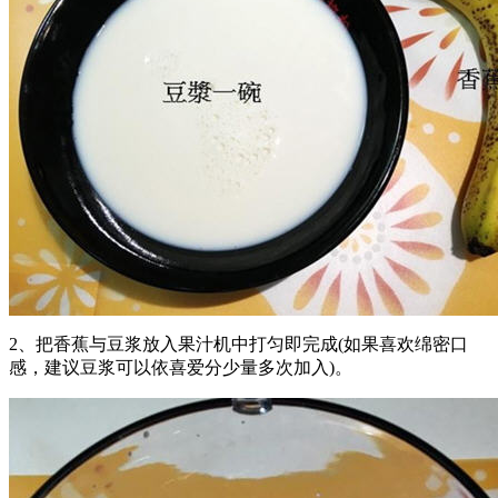
2、把香蕉与豆浆放入果汁机中打匀即完成(如果喜欢绵密口
感，建议豆浆可以依喜爱分少量多次加入)。