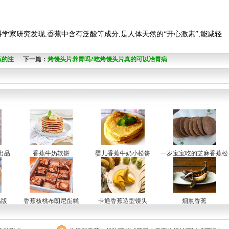
学家研究发现,香蕉中含有泛酸等成分,是人体天然的“开心激素”,能减轻
蕉的注
下一篇：
烤馒头片养胃吗?吃烤馒头片真的可以冶胃病
吗
出品
香蕉牛奶软饼
婴儿香蕉牛奶小松饼
一岁宝宝吃的芝麻香蕉松
饼
易版
香蕉核桃布朗尼蛋糕
卡通香蕉造型馒头
烟熏香蕉