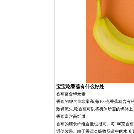
宝宝吃香蕉有什么好处
香蕉富含钾元素
香蕉的钾含量非常高,每100克香蕉就含有
致钾流失,吃香蕉可以将机体所需的钾补上
香蕉富含高纤维
香蕉的膳食纤维含量也很高。每100克香蕉
通便效果。由于香蕉会吸收肠道中的水,所