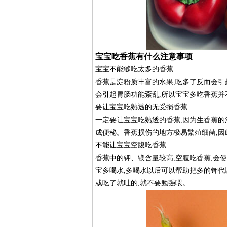
宝宝吃香蕉有什么注意事项
宝宝不能够吃太多的香蕉
香蕉是淀粉质丰富的水果,吃多了反而会引
会引起胃肠功能紊乱,所以宝宝多吃香蕉并
要让宝宝吃熟透的无受损香蕉
一定要让宝宝吃熟透的香蕉,因为生香蕉的
成便秘。香蕉损伤的地方极易繁殖细菌,
不能让宝宝空腹吃香蕉
香蕉中的钾、镁含量较高,空腹吃香蕉,会
宝多喝水,多喝水以后可以帮助把多的钾代
或吃了就吐的,就不要勉强喂。