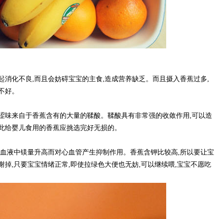
起消化不良,而且会妨碍宝宝的主食,造成营养缺乏。而且摄入香蕉过多,
不好。
涩味来自于香蕉含有的大量的鞣酸。鞣酸具有非常强的收敛作用,可以造
因此给婴儿食用的香蕉应挑选完好无损的。
使血液中镁量升高而对心血管产生抑制作用。香蕉含钾比较高,所以要让宝
谢掉,只要宝宝情绪正常,即使拉绿色大便也无妨,可以继续喂,宝宝不愿吃