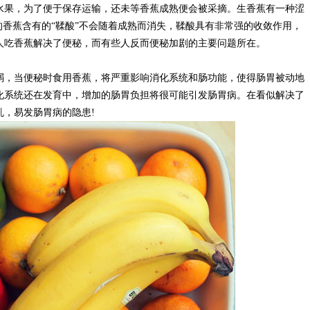
水果，为了便于保存运输，还未等香蕉成熟便会被采摘。生香蕉有一种涩
的香蕉含有的“鞣酸”不会随着成熟而消失，鞣酸具有非常强的收敛作用，
人吃香蕉解决了便秘，而有些人反而便秘加剧的主要问题所在。
弱，当便秘时食用香蕉，将严重影响消化系统和肠功能，使得肠胃被动地
化系统还在发育中，增加的肠胃负担将很可能引发肠胃病。在看似解决了
乱，易发肠胃病的隐患!