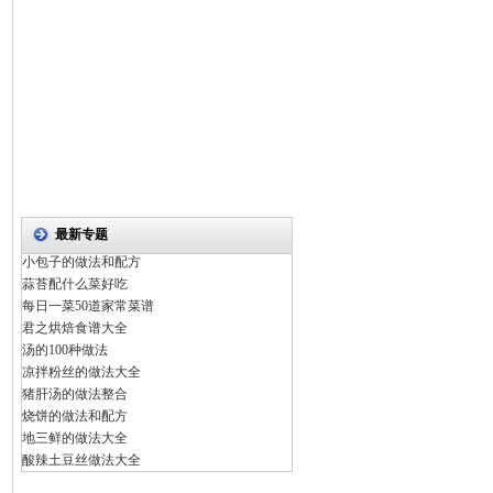
最新专题
小包子的做法和配方
蒜苔配什么菜好吃
每日一菜50道家常菜谱
君之烘焙食谱大全
汤的100种做法
凉拌粉丝的做法大全
猪肝汤的做法整合
烧饼的做法和配方
地三鲜的做法大全
酸辣土豆丝做法大全