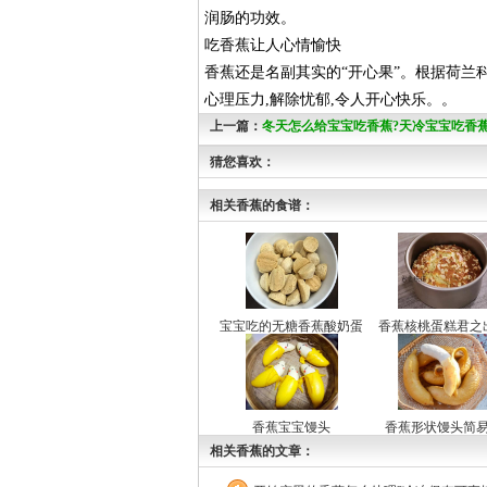
润肠的功效。
吃香蕉让人心情愉快
香蕉还是名副其实的“开心果”。根据荷兰科
心理压力,解除忧郁,令人开心快乐。。
上一篇：
冬天怎么给宝宝吃香蕉?天冷宝宝吃香
意事项
猜您喜欢：
相关香蕉的食谱：
宝宝吃的无糖香蕉酸奶蛋
香蕉核桃蛋糕君之
白溶豆
香蕉宝宝馒头
香蕉形状馒头简
相关香蕉的文章：