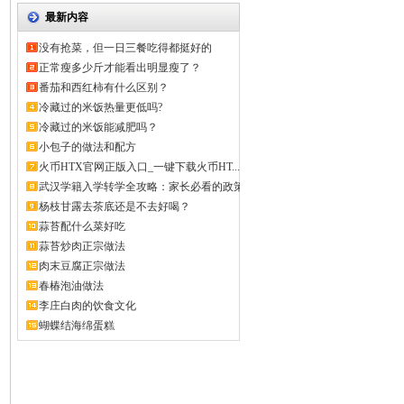
最新内容
没有抢菜，但一日三餐吃得都挺好的
正常瘦多少斤才能看出明显瘦了？
番茄和西红柿有什么区别？
冷藏过的米饭热量更低吗?
冷藏过的米饭能减肥吗？
小包子的做法和配方
火币HTX官网正版入口_一键下载火币HT...
武汉学籍入学转学全攻略：家长必看的政策
解...
杨枝甘露去茶底还是不去好喝？
蒜苔配什么菜好吃
蒜苔炒肉正宗做法
肉末豆腐正宗做法
春椿泡油做法
李庄白肉的饮食文化
蝴蝶结海绵蛋糕