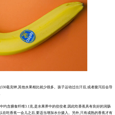
约330毫克钾,其他水果相比就少很多。孩子运动过出汗后,或者腹泻后会导
。
中约含膳食纤维3.1克,是水果界中的佼佼者,因此吃香蕉具有良好的润肠
以在吃香蕉一会儿之后,要适当增加水分摄入。另外,只有成熟的香蕉才有