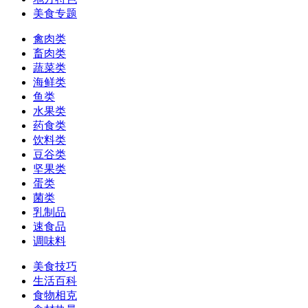
美食专题
禽肉类
畜肉类
蔬菜类
海鲜类
鱼类
水果类
药食类
饮料类
豆谷类
坚果类
蛋类
菌类
乳制品
速食品
调味料
美食技巧
生活百科
食物相克