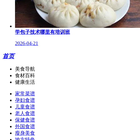
学包子技术哪里有培训班
2026-04-21
首页
美食导航
食材百科
健康生活
家常菜谱
孕妇食谱
儿童食谱
老人食谱
保健食谱
外国食谱
瘦身美食
地方特色