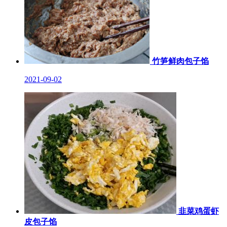
竹笋鲜肉包子馅
2021-09-02
韭菜鸡蛋虾
皮包子馅