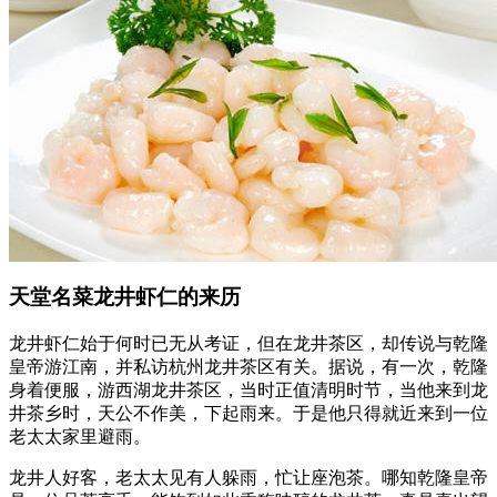
天堂名菜龙井虾仁的来历
龙井虾仁始于何时已无从考证，但在龙井茶区，却传说与乾隆
皇帝游江南，并私访杭州龙井茶区有关。据说，有一次，乾隆
身着便服，游西湖龙井茶区，当时正值清明时节，当他来到龙
井茶乡时，天公不作美，下起雨来。于是他只得就近来到一位
老太太家里避雨。
龙井人好客，老太太见有人躲雨，忙让座泡茶。哪知乾隆皇帝