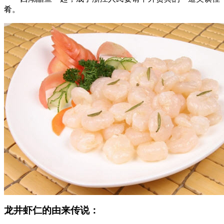
肴。
龙井虾仁的由来传说：