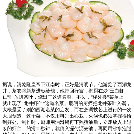
据说，清乾隆皇帝下江南时，正好是清明节。他游览了西湖龙
井，茶农将新茶进献给他，他带回行宫，御厨在炒“玉白虾
仁”时放进茶叶，烧出了这道名菜。不久，“楼外楼”菜单上，
就出现了“龙井虾仁”这道名菜。聪明的厨师把龙井茶叶入馔，
大概是受了别的西湖名菜的启发，而在烹调技艺上进行的一次
大胆创造。这个菜，不仅用料别出心裁，火候也必须掌握得恰
到好处。制作时，厨师用油滑锅再下熟猪油后，立即放入上过
浆的虾仁，约滑15秒钟，就倒入漏勺沥去油，再同用沸水泡过