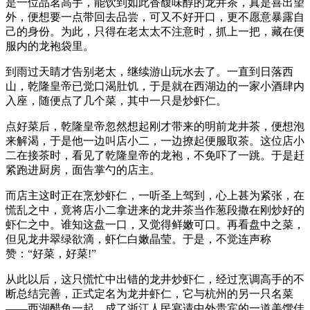
是一位品茗高手，能饮到如此香馥味醇的龙井茶，真是喜出望
外，便想要一点带回去品尝，可又不好开口，更不愿意暴露自
己的身份。为此，只得在老太太不注意时，抓上一把，藏在便
服内的龙袍袋里。
到雨过天睛才告别老太，继续游山玩水去了。一直到日落西
山，乾隆皇帝已觉口渴肚饥，于是就在西湖边的一家小酒肆内
入座，随便点了几个菜，其中一只是炒虾仁。
点好菜后，乾隆皇帝忽然想起刚才带来的明前龙井茶，便想泡
来解渴，于是他一边叫店小二，一边撩起便服取茶。这位店小
二在接茶时，看见了乾隆皇帝的龙袍，不免吓了一跳。于是赶
紧跑进厨房，面告掌勺的店主。
而店主这时正在烹炒虾仁，一听圣上驾到，心上甚为紧张，在
慌乱之中，竟将店小二拿进来的龙井茶当作葱段撒在刚炒好的
虾仁之中。谁知这盘一口，又觉得鲜嫩可口。再看盘中之菜，
但见龙井翠绿欲滴，虾仁白嫩晶莹。于是，不觉连声称
赞：“好菜，好菜!”
从此以后，这只慌忙中出错的龙井炒虾仁，经过烹调高手的不
断总结完善，正式定名为龙井虾仁，它与杭州的另一只名菜
——西湖醋鱼一起，成了浙江人民宴请中外贵宾的一道美馔佳