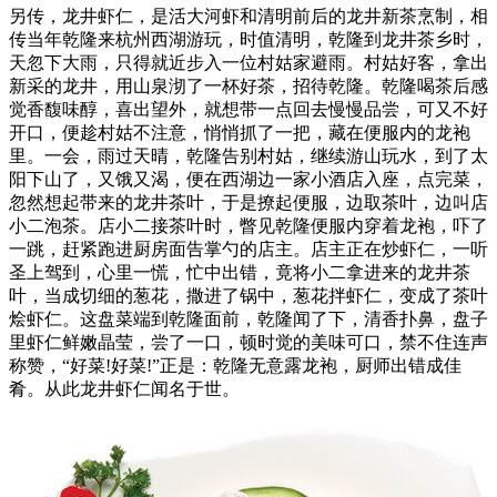
另传，龙井虾仁，是活大河虾和清明前后的龙井新茶烹制，相
传当年乾隆来杭州西湖游玩，时值清明，乾隆到龙井茶乡时，
天忽下大雨，只得就近步入一位村姑家避雨。村姑好客，拿出
新采的龙井，用山泉沏了一杯好茶，招待乾隆。乾隆喝茶后感
觉香馥味醇，喜出望外，就想带一点回去慢慢品尝，可又不好
开口，便趁村姑不注意，悄悄抓了一把，藏在便服内的龙袍
里。一会，雨过天晴，乾隆告别村姑，继续游山玩水，到了太
阳下山了，又饿又渴，便在西湖边一家小酒店入座，点完菜，
忽然想起带来的龙井茶叶，于是撩起便服，边取茶叶，边叫店
小二泡茶。店小二接茶叶时，瞥见乾隆便服内穿着龙袍，吓了
一跳，赶紧跑进厨房面告掌勺的店主。店主正在炒虾仁，一听
圣上驾到，心里一慌，忙中出错，竟将小二拿进来的龙井茶
叶，当成切细的葱花，撒进了锅中，葱花拌虾仁，变成了茶叶
烩虾仁。这盘菜端到乾隆面前，乾隆闻了下，清香扑鼻，盘子
里虾仁鲜嫩晶莹，尝了一口，顿时觉的美味可口，禁不住连声
称赞，“好菜!好菜!”正是：乾隆无意露龙袍，厨师出错成佳
肴。从此龙井虾仁闻名于世。