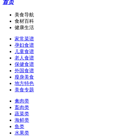
首页
美食导航
食材百科
健康生活
家常菜谱
孕妇食谱
儿童食谱
老人食谱
保健食谱
外国食谱
瘦身美食
地方特色
美食专题
禽肉类
畜肉类
蔬菜类
海鲜类
鱼类
水果类