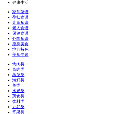
健康生活
家常菜谱
孕妇食谱
儿童食谱
老人食谱
保健食谱
外国食谱
瘦身美食
地方特色
美食专题
禽肉类
畜肉类
蔬菜类
海鲜类
鱼类
水果类
药食类
饮料类
豆谷类
坚果类