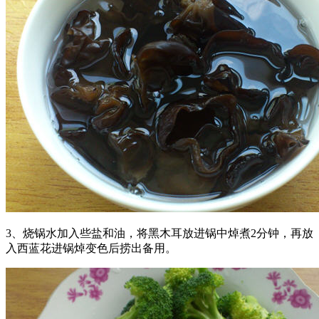
3、烧锅水加入些盐和油，将黑木耳放进锅中焯煮2分钟，再放
入西蓝花进锅焯变色后捞出备用。