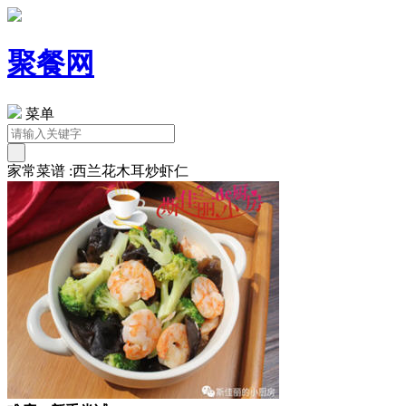
聚餐网
菜单
家常菜谱 :西兰花木耳炒虾仁