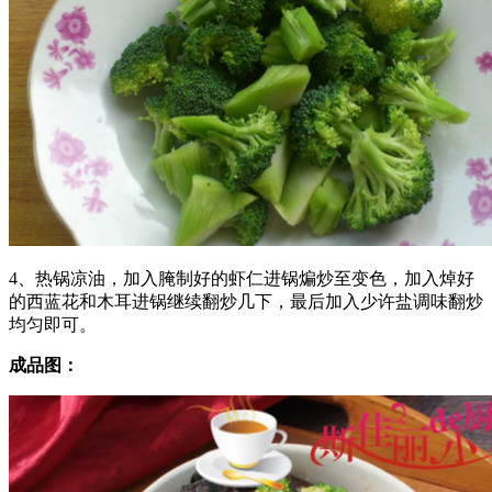
4、热锅凉油，加入腌制好的虾仁进锅煸炒至变色，加入焯好
的西蓝花和木耳进锅继续翻炒几下，最后加入少许盐调味翻炒
均匀即可。
成
品图：