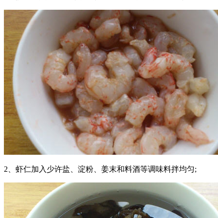
2、虾仁加入少许盐、淀粉、姜末和料酒等调味料拌均匀;