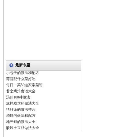
最新专题
小包子的做法和配方
蒜苔配什么菜好吃
每日一菜50道家常菜谱
君之烘焙食谱大全
汤的100种做法
凉拌粉丝的做法大全
猪肝汤的做法整合
烧饼的做法和配方
地三鲜的做法大全
酸辣土豆丝做法大全