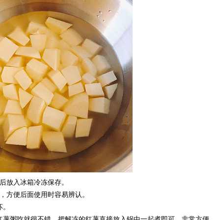
口后放入冰箱冷冻保存。
期，方便后面使用时容易辨认。
坏。
红薯粥吃就很不错，把解冻的红薯直接放入锅中一起煮即可，非常方便。