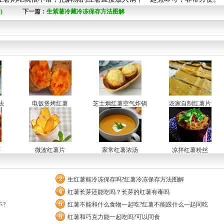
)
下一篇：
生紫薯冷藏冷冻保存方法图解
法
电饭煲烤红薯
芝士焗红薯空气炸锅
农家自制红薯片
薯
微波红薯片
家常红薯浓汤
凉拌红薯粉丝
生红薯能冷冻保存吗?红薯冷冻保存方法图解
红薯长芽还能吃吗？长芽的红薯有毒吗
?
红薯不能和什么食物一起吃?红薯不能跟什么一起同吃
红薯和巧克力能一起吃吗?可以同食