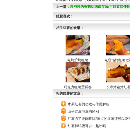
上一篇：
浸泡过的香菇冷冻保存法(可以直接使用
猜您喜欢：
相关红薯的食谱：
电烤炉烤红薯
电饼铛烤红薯做
巧克力红薯蛋糕卷
长帝烤箱烤红
相关红薯的文章：
水果红薯的功效与作用解析
山芋红薯地瓜的区别
红薯冻了还能吃吗?冻过的红薯还可以吃不
红薯和鸡蛋可以一起吃吗