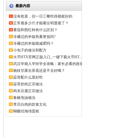
最新内容
没有抢菜，但一日三餐吃得都挺好的
正常瘦多少斤才能看出明显瘦了？
番茄和西红柿有什么区别？
冷藏过的米饭热量更低吗?
冷藏过的米饭能减肥吗？
小包子的做法和配方
火币HTX官网正版入口_一键下载火币HT...
武汉学籍入学转学全攻略：家长必看的政策
解...
杨枝甘露去茶底还是不去好喝？
蒜苔配什么菜好吃
蒜苔炒肉正宗做法
肉末豆腐正宗做法
春椿泡油做法
李庄白肉的饮食文化
蝴蝶结海绵蛋糕