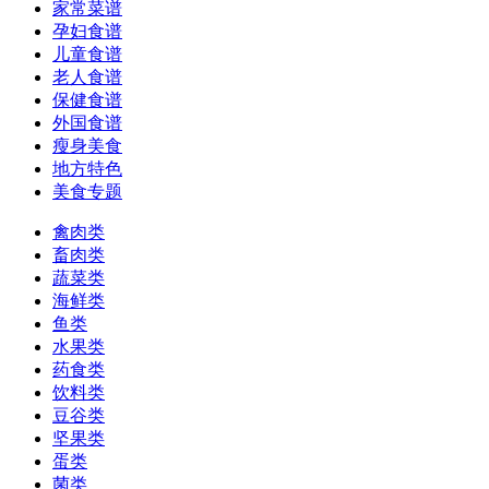
家常菜谱
孕妇食谱
儿童食谱
老人食谱
保健食谱
外国食谱
瘦身美食
地方特色
美食专题
禽肉类
畜肉类
蔬菜类
海鲜类
鱼类
水果类
药食类
饮料类
豆谷类
坚果类
蛋类
菌类