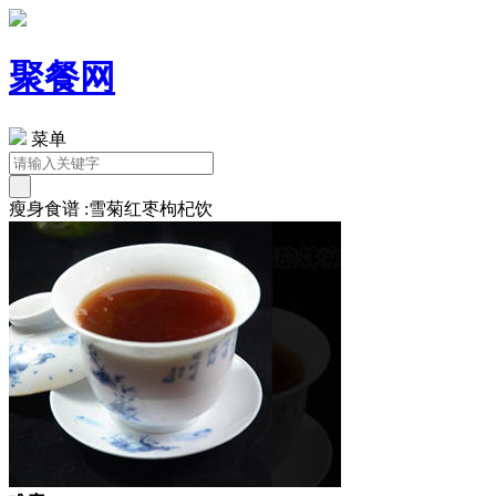
聚餐网
菜单
瘦身食谱 :雪菊红枣枸杞饮