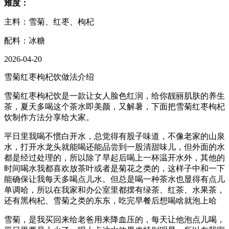
难度：
主料：雪菊、红枣、枸杞
配料：冰糖
2026-04-20
雪菊红枣枸杞饮做法介绍
雪菊红枣枸杞饮是一款让女人脸色红润，给你靓丽肌肤的养生
茶，夏天多喝这个茶水即美颜，又解暑，下面把雪菊红枣枸杞
饮制作方法分享给大家。
平日里我喝不惯白开水，总觉得有股子味道，不像老家的山泉
水，打开水龙头就能喝还能品尝到一股清甜味儿，但外面的水
都是经过处理的，所以除了早起后喝上一杯温开水外，其他的
时间喝水我都喜欢放茶叶或者是菊花之类的，这样子中和一下
能确保让我每天多喝点儿水。但总是喝一种茶水也显得有点儿
单调哈，所以在我家和办公室里都摆有绿茶、红茶、水果茶，
还有黑枸杞、雪菊之类的东东，吃完早餐后想喝啥就泡上哈
雪菊，是我买回来给老爸用来降血压的，每天让他泡点儿喝，