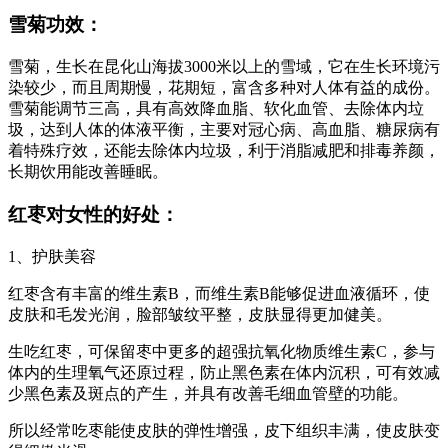
雪菊功效：
雪菊，生长在昆化山海拔3000米以上的雪域，它在生长环境污
染较少，而且周期慢，花期短，富含多种对人体有益的成份。
雪菊能调节三高，具有高效降血脂、软化血管、去除体内垃
圾，达到人体的体液平衡，主要对冠心病、高血脂、糖尿病有
着特殊疗效，还能去除体内垃圾，利于消脂减肥和排毒养颜，
长期饮用能改善睡眠。
红枣对女性的好处：
1、护肤美容
红枣含有丰富的维生素B，而维生素B能够促进血液循环，使
皮肤和毛发光润，脸部皱纹平整，皮肤显得更加健美。
生吃红枣，可保留枣中更多的超强抗氧化物质维生素C，参与
体内的生理氧气还原过程，防止黑色素在体内沉积，可有效减
少黑色素及斑点的产生，并具有改善毛细血管壁的功能。
所以经常吃枣能使皮肤的弹性增强，皮下组织丰满，使皮肤变