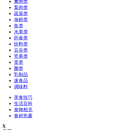
禽肉类
畜肉类
蔬菜类
海鲜类
鱼类
水果类
药食类
饮料类
豆谷类
坚果类
蛋类
菌类
乳制品
速食品
调味料
美食技巧
生活百科
食物相克
食材热量
X