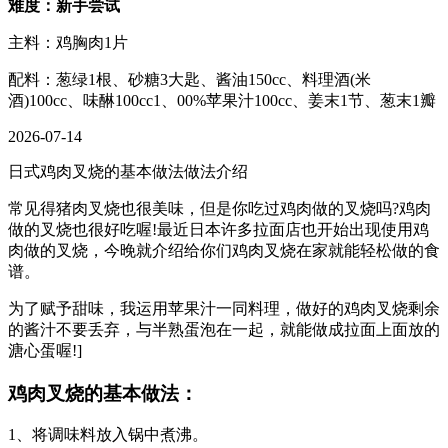
难度：新手尝试
主料：鸡胸肉1片
配料：葱绿1根、砂糖3大匙、酱油150cc、料理酒(米
酒)100cc、味醂100cc1、00%苹果汁100cc、姜末1节、葱末1瓣
2026-07-14
日式鸡肉叉烧的基本做法做法介绍
常见得猪肉叉烧也很美味，但是你吃过鸡肉做的叉烧吗?鸡肉
做的叉烧也很好吃喔!最近日本许多拉面店也开始出现使用鸡
肉做的叉烧，今晚就介绍给你们鸡肉叉烧在家就能轻松做的食
谱。
为了赋予甜味，我运用苹果汁一同料理，做好的鸡肉叉烧剩余
的酱汁不要丢弃，与半熟蛋泡在一起，就能做成拉面上面放的
溏心蛋喔!]
鸡肉叉烧的基本做法：
1、将调味料放入锅中煮沸。