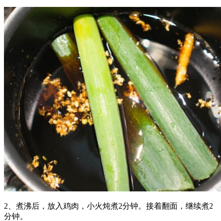
2、煮沸后，放入鸡肉，小火炖煮2分钟。接着翻面，继续煮2
分钟。