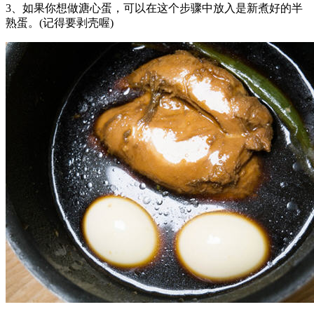
3、如果你想做溏心蛋，可以在这个步骤中放入是新煮好的半
熟蛋。(记得要剥壳喔)