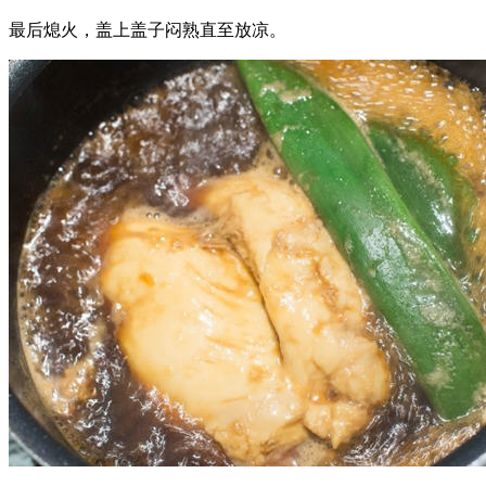
最后熄火，盖上盖子闷熟直至放凉。