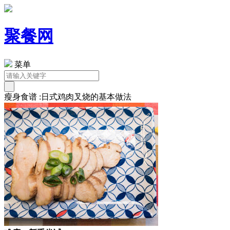
聚餐网
菜单
瘦身食谱 :日式鸡肉叉烧的基本做法