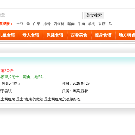
荐搜索：
土豆
鱼
白菜
排骨
西红柿
猪肉
牛肉
羊肉
香菇
瓜
儿童食谱
老人食谱
保健食谱
西餐美食
瘦身食谱
地方特
红薯3公斤
马苏里拉芝士、黄油、淡奶油。
 热菜,小吃 』
时间：2026-04-29
新手尝试
归属：粤菜,西餐
士焗红薯,芝士h红薯的做法,芝士焗红薯怎么做好吃