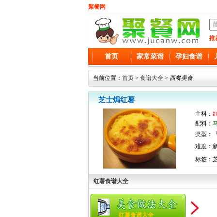
聚餐网
推
首页
家常菜谱
孕妇食谱
当前位置：
首页
>
食谱大全
>
西餐美食
芝士焗红薯
主料：
配料：
类型：『
难度：
标签：芝
红薯食谱大全
红薯食谱大全