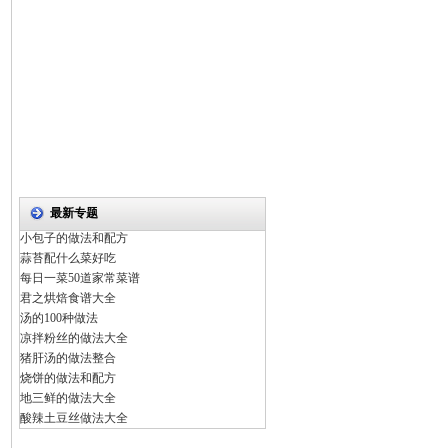
最新专题
小包子的做法和配方
蒜苔配什么菜好吃
每日一菜50道家常菜谱
君之烘焙食谱大全
汤的100种做法
凉拌粉丝的做法大全
猪肝汤的做法整合
烧饼的做法和配方
地三鲜的做法大全
酸辣土豆丝做法大全