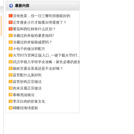
最新内容
没有抢菜，但一日三餐吃得都挺好的
正常瘦多少斤才能看出明显瘦了？
番茄和西红柿有什么区别？
冷藏过的米饭热量更低吗?
冷藏过的米饭能减肥吗？
小包子的做法和配方
火币HTX官网正版入口_一键下载火币HT...
武汉学籍入学转学全攻略：家长必看的政策
解...
杨枝甘露去茶底还是不去好喝？
蒜苔配什么菜好吃
蒜苔炒肉正宗做法
肉末豆腐正宗做法
春椿泡油做法
李庄白肉的饮食文化
蝴蝶结海绵蛋糕