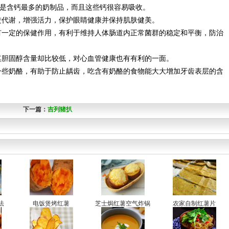
正是含钙最多的奶制品，而且这些钙很容易吸收。
进代谢，增强活力，保护眼睛健康并保持肌肤健美。
有一定的保健作用，有利于维持人体肠道内正常菌群的稳定和平衡，防治
其胆固醇含量却比较低，对心血管健康也有有利的一面。
一些奶酪，有助于防止龋齿，吃含有奶酪的食物能大大增加牙齿表层的含
下一篇：
吉列猪扒
法
电饭煲烤红薯
芝士焗红薯空气炸锅
农家自制红薯片