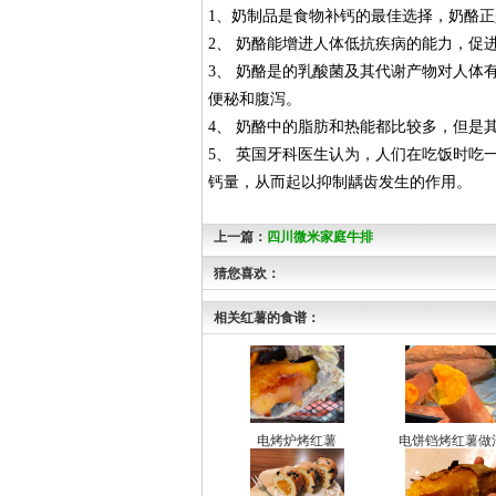
1、奶制品是食物补钙的最佳选择，奶酪
2、 奶酪能增进人体低抗疾病的能力，促
3、 奶酪是的乳酸菌及其代谢产物对人体
便秘和腹泻。
4、 奶酪中的脂肪和热能都比较多，但是
5、 英国牙科医生认为，人们在吃饭时吃
钙量，从而起以抑制龋齿发生的作用。
上一篇：
四川微米家庭牛排
猜您喜欢：
相关红薯的食谱：
电烤炉烤红薯
电饼铛烤红薯做