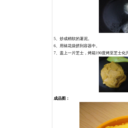
5、炒成稍软的薯泥。
6、用裱花袋挤到容器中。
7、盖上一片芝士，烤箱190度烤至芝士
成品图：