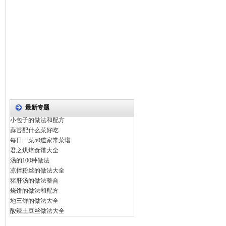
最新专题
小包子的做法和配方
蒜苔配什么菜好吃
每日一菜50道家常菜谱
君之烘焙食谱大全
汤的100种做法
凉拌粉丝的做法大全
猪肝汤的做法整合
烧饼的做法和配方
地三鲜的做法大全
酸辣土豆丝做法大全