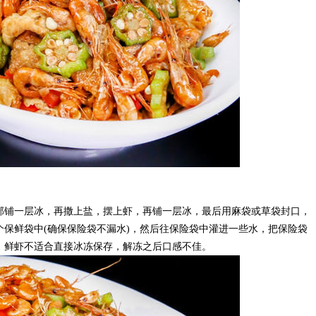
部铺一层冰，再撒上盐，摆上虾，再铺一层冰，最后用麻袋或草袋封口，
保鲜袋中(确保保险袋不漏水)，然后往保险袋中灌进一些水，把保险袋
，鲜虾不适合直接冰冻保存，解冻之后口感不佳。