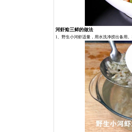
河虾烩三鲜的做法
1、野生小河虾适量，用水洗净捞出备用