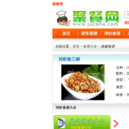
聚餐网
推
首页
家常菜谱
孕妇食谱
当前位置：
首页
>
食谱大全
>
保健食谱
河虾烩三鲜
主料：
配料：
类型：『
难度：
标签：
河虾食谱大全
河虾食谱大全