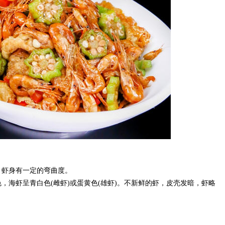
，虾身有一定的弯曲度。
，海虾呈青白色(雌虾)或蛋黄色(雄虾)。不新鲜的虾，皮壳发暗，虾略
。