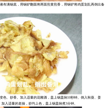
蛋液布满锅底，用锅铲翻面将两面煎黄煎香，用锅铲将鸡蛋划乱再倒出备
变色、炒香。加入适量的花雕酒，盖上锅盖焖10秒钟。倒入秋葵、姜
。加入适量的老抽，炒均上色，盖上锅盖焖煮3分钟。