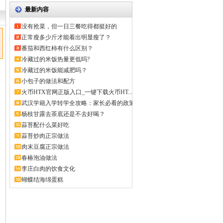
最新内容
没有抢菜，但一日三餐吃得都挺好的
正常瘦多少斤才能看出明显瘦了？
番茄和西红柿有什么区别？
冷藏过的米饭热量更低吗?
冷藏过的米饭能减肥吗？
小包子的做法和配方
火币HTX官网正版入口_一键下载火币HT...
武汉学籍入学转学全攻略：家长必看的政策
解...
杨枝甘露去茶底还是不去好喝？
蒜苔配什么菜好吃
蒜苔炒肉正宗做法
肉末豆腐正宗做法
春椿泡油做法
李庄白肉的饮食文化
蝴蝶结海绵蛋糕