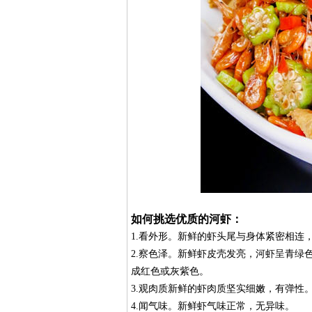
如何挑选优质的河虾：
1.看外形。新鲜的虾头尾与身体紧密相连
2.察色泽。新鲜虾皮壳发亮，河虾呈青绿色
成红色或灰紫色。
3.观肉质新鲜的虾肉质坚实细嫩，有弹性
4.闻气味。新鲜虾气味正常，无异味。