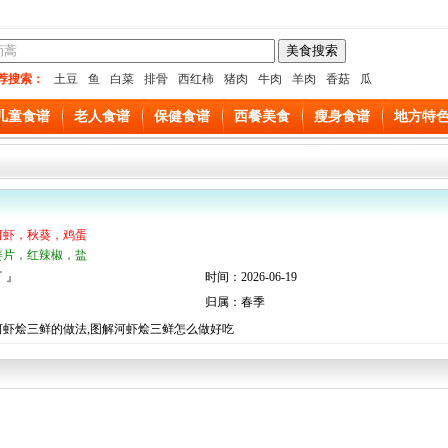
荐搜索：
土豆
鱼
白菜
排骨
西红柿
猪肉
牛肉
羊肉
香菇
瓜
儿童食谱
老人食谱
保健食谱
西餐美食
瘦身食谱
地方特
河虾，秋葵，鸡蛋
姜片，红辣椒，盐
 』
时间：2026-06-19
归属：春季
河虾烩三鲜的做法,图解河虾烩三鲜怎么做好吃