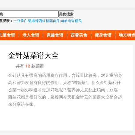
荐搜索：
土豆
鱼
白菜
排骨
西红柿
猪肉
牛肉
羊肉
香菇
瓜
儿童食谱
老人食谱
保健食谱
西餐美食
瘦身食谱
地方特
金针菇菜谱大全
共有
12
款菜谱
金针菇具有很高的药用食疗作用，含锌量比较高，对儿童的身
高和智力发育有良好的作用，人称“增智菇”。那么金针菇和什
么菜一起炒味道才更加好吃呢？营养师见意配上鸡肉，豆腐，
西兰花都是很好吃的，聚餐网今天把金针菇的菜谱大全整合起
来分享给在家。
金针菇营养很丰富但炒的时候水分有很多，直接下锅炒，会出
很多汤汁，反而使蔬菜本身不容易入味，所以大家也可以采用
用烤箱来烤的方式做，味道也是超好吃的。