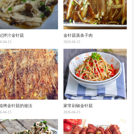
妃拌汁金针菇
金针菇蒸条子肉
6-04-15
2026-04-15
箱烤金针菇的做法
家常剁椒金针菇
6-04-15
2026-04-15