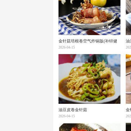
金针菇培根卷空气炸锅版(补锌健
油
脑)
2026-04-15
202
油豆皮卷金针菇
金
2026-04-15
202