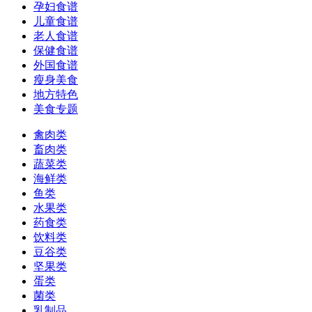
孕妇食谱
儿童食谱
老人食谱
保健食谱
外国食谱
瘦身美食
地方特色
美食专题
禽肉类
畜肉类
蔬菜类
海鲜类
鱼类
水果类
药食类
饮料类
豆谷类
坚果类
蛋类
菌类
乳制品