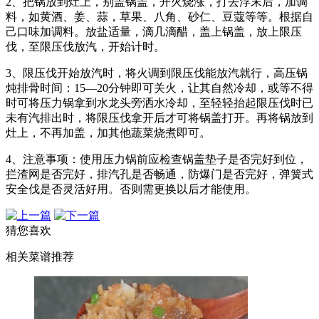
2、把锅放到灶上，别盖锅盖，开火烧涨，打去浮末后，加调
料，如黄酒、姜、蒜，草果、八角、砂仁、豆蔻等等。根据自
己口味加调料。放盐适量，滴几滴醋，盖上锅盖，放上限压
伐，至限压伐放汽，开始计时。
3、限压伐开始放汽时，将火调到限压伐能放汽就行，高压锅
炖排骨时间：15—20分钟即可关火，让其自然冷却，或等不得
时可将压力锅拿到水龙头旁洒水冷却，至轻轻抬起限压伐时已
未有汽排出时，将限压伐拿开后才可将锅盖打开。再将锅放到
灶上，不再加盖，加其他蔬菜烧煮即可。
4、注意事项：使用压力锅前应检查锅盖垫子是否完好到位，
拦渣网是否完好，排汽孔是否畅通，防爆门是否完好，弹簧式
安全伐是否灵活好用。否则需更换以后才能使用。
猜您喜欢
相关菜谱推荐