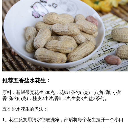
推荐五香盐水花生：
原料：新鲜带壳花生500克，花椒1茶勺(5克)，八角2颗, 小茴
香1茶勺(5克)，桂皮2小片,香叶2片,生姜3片,盐2茶勺。
五香盐水花生的煮法：
1、花生反复用清水彻底洗净，然后将每个花生捏开一个小口