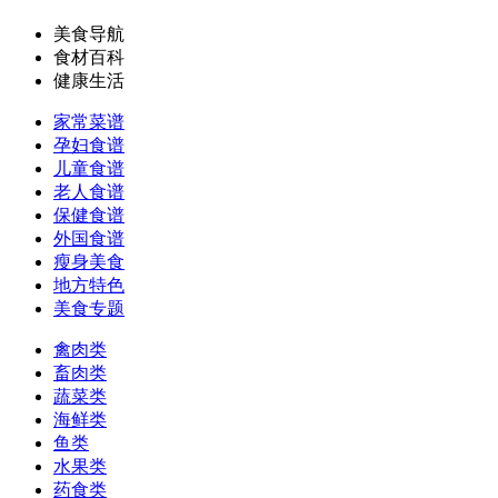
美食导航
食材百科
健康生活
家常菜谱
孕妇食谱
儿童食谱
老人食谱
保健食谱
外国食谱
瘦身美食
地方特色
美食专题
禽肉类
畜肉类
蔬菜类
海鲜类
鱼类
水果类
药食类