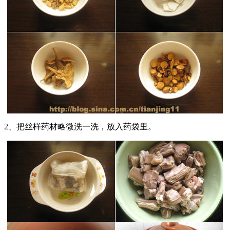
2、把丝样药材略微洗一洗，放入药袋里。