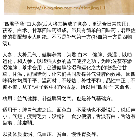
“四君子汤”由人参(后人将其换成了党参，更适合日常饮用)、
茯苓、白术、甘草四味药组成。虽只有简单的四味药，君臣佐
使的搭配却令人叫绝。不亏是补气第一方(补血第一方是四物
汤)。
人参，大补元气，健脾养胃，为君;白术，健脾、燥湿，以助
运化，和人参，以增强人参的益气健脾之功，为臣;佐茯苓渗
湿健脾，苓术合用，促进健脾除湿和运化之力的增强;使甘
草，甘温，能调诸药，让它们共同发挥补气健脾的效果。因四
味药材均属于平、温药材，不燥热，补性平和，品性中正，不
偏不倚，从了“君子致中和”的古意。所以用“四君子”来命名。
功用：益气健脾、补益脾胃之气。也是补气基础方。
适用于：脾胃气虚之症。面色白，不爱动也不爱说话，说话声
小，气短，疲劳乏力，没精神，食少便溏，舌淡苔白，舌边有
齿痕，脉虚弱。
以及体质虚弱、低血压、贫血、慢性胃炎等。