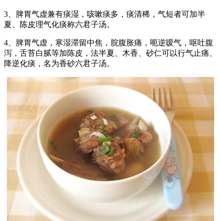
3、脾胃气虚兼有痰湿，咳嗽痰多，痰清稀，气短者可加半
夏、陈皮理气化痰称六君子汤。
4、脾胃气虚，寒湿滞留中焦，脘腹胀痛，呃逆嗳气，呕吐腹
泻，舌苔白腻等加陈皮，法半夏、木香、砂仁可以行气止痛、
降逆化痰，名为香砂六君子汤。