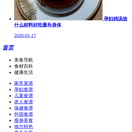
孕妇鸡汤放
什么材料好吃最补身体
2026-01-17
首页
美食导航
食材百科
健康生活
家常菜谱
孕妇食谱
儿童食谱
老人食谱
保健食谱
外国食谱
瘦身美食
地方特色