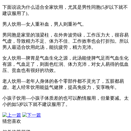
下面说说为什么适合全家饮用，尤其是男性同胞(5岁以下就不
建议服用了)。
男人饮用—女人重补血，男人则重补气。
男同胞是家里的顶梁柱，在外奔波劳碌，工作压力大，很容易
气虚，导致精力不足、体力不佳、工作效率也会打折扣。所以
男人最适合饮用此汤，能抗疲劳，精力充沛。
女人饮用—脾胃是气血生化之源，此汤能使脾气足而气血生化
有源，气血足了，则面色红润、体力充沛，对女人易得的低血
压、贫血也有很好的功效。
老人饮用—老年人身体的各个零部件都不灵光了，五脏都易
虚。老人经常饮用能益气健脾，提高免疫力，安享晚年。
小孩子饮用—小孩子体质差的也可以酌情服用，但量要减。太
小的如5岁以下就不建议服用了。
猜您喜欢