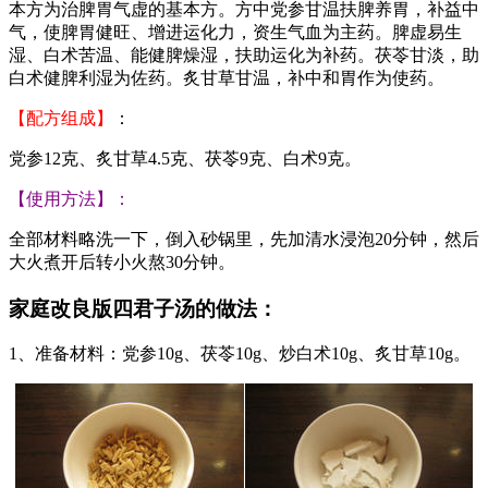
本方为治脾胃气虚的基本方。方中党参甘温扶脾养胃，补益中
气，使脾胃健旺、增进运化力，资生气血为主药。脾虚易生
湿、白术苦温、能健脾燥湿，扶助运化为补药。茯苓甘淡，助
白术健脾利湿为佐药。炙甘草甘温，补中和胃作为使药。
【配方组成】
：
党参12克、炙甘草4.5克、茯苓9克、白术9克。
【使用方法】：
全部材料略洗一下，倒入砂锅里，先加清水浸泡20分钟，然后
大火煮开后转小火熬30分钟。
家庭改良版四君子汤的做法：
1、准备材料：党参10g、茯苓10g、炒白术10g、炙甘草10g。