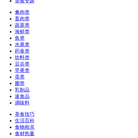
美食专题
禽肉类
畜肉类
蔬菜类
海鲜类
鱼类
水果类
药食类
饮料类
豆谷类
坚果类
蛋类
菌类
乳制品
速食品
调味料
美食技巧
生活百科
食物相克
食材热量