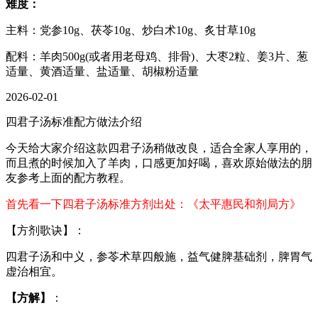
难度：
主料：党参10g、茯苓10g、炒白术10g、炙甘草10g
配料：羊肉500g(或者用老母鸡、排骨)、大枣2粒、姜3片、葱
适量、黄酒适量、盐适量、胡椒粉适量
2026-02-01
四君子汤标准配方做法介绍
今天给大家介绍这款四君子汤稍做改良，适合全家人享用的，
而且煮的时候加入了羊肉，口感更加好喝，喜欢原始做法的朋
友参考上面的配方教程。
首先看一下四君子汤标准方剂出处：《太平惠民和剂局方》
【方剂歌诀】：
四君子汤和中义，参苓术草四般施，益气健脾基础剂，脾胃气
虚治相宜。
【方解】
：