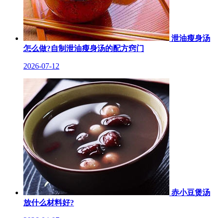
泄油瘦身汤
怎么做?自制泄油瘦身汤的配方窍门
2026-07-12
赤小豆煲汤
放什么材料好?