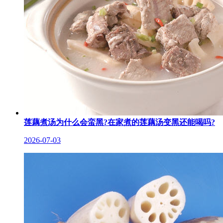
莲藕煮汤为什么会蛮黑?在家煮的莲藕汤变黑还能喝吗?
2026-07-03