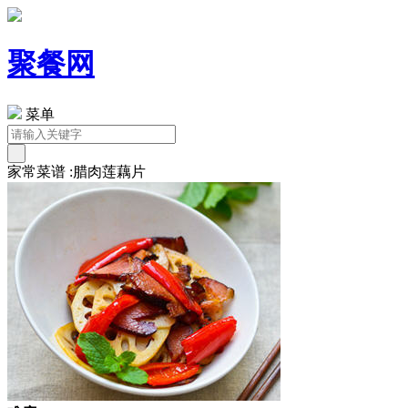
聚餐网
菜单
家常菜谱 :腊肉莲藕片