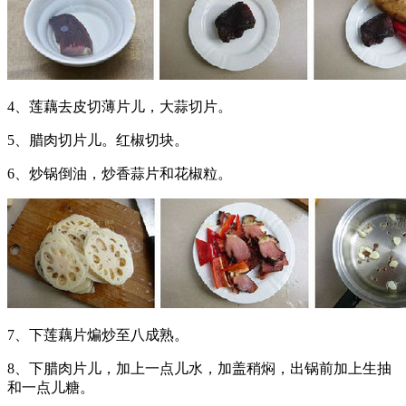
4、莲藕去皮切薄片儿，大蒜切片。
5、腊肉切片儿。红椒切块。
6、炒锅倒油，炒香蒜片和花椒粒。
7、下莲藕片煸炒至八成熟。
8、下腊肉片儿，加上一点儿水，加盖稍焖，出锅前加上生抽
和一点儿糖。