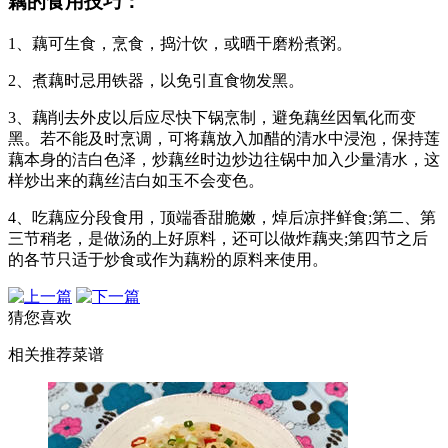
藕的食用技巧：
1、藕可生食，烹食，捣汁饮，或晒干磨粉煮粥。
2、煮藕时忌用铁器，以免引直食物发黑。
3、藕削去外皮以后应尽快下锅烹制，避免藕丝因氧化而变
黑。若不能及时烹调，可将藕放入加醋的清水中浸泡，保持莲
藕本身的洁白色泽，炒藕丝时边炒边往锅中加入少量清水，这
样炒出来的藕丝洁白如玉不会变色。
4、吃藕应分段食用，顶端香甜脆嫩，焯后凉拌鲜食;第二、第
三节稍老，是做汤的上好原料，还可以做炸藕夹;第四节之后
的各节只适于炒食或作为藕粉的原料来使用。
猜您喜欢
相关推荐菜谱