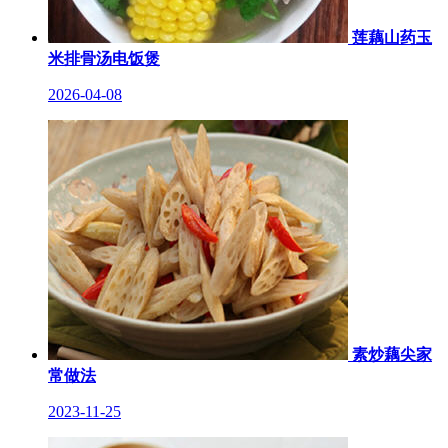
莲藕山药玉
米排骨汤电饭煲
2026-04-08
素炒藕尖家
常做法
2023-11-25