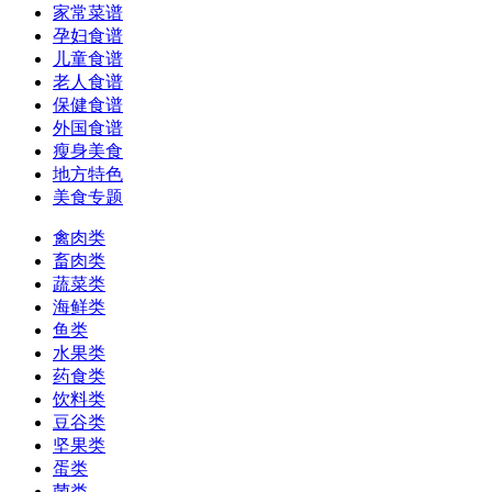
家常菜谱
孕妇食谱
儿童食谱
老人食谱
保健食谱
外国食谱
瘦身美食
地方特色
美食专题
禽肉类
畜肉类
蔬菜类
海鲜类
鱼类
水果类
药食类
饮料类
豆谷类
坚果类
蛋类
菌类