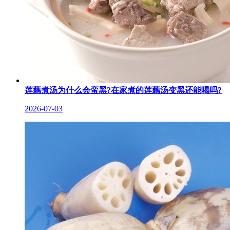
莲藕煮汤为什么会蛮黑?在家煮的莲藕汤变黑还能喝吗?
2026-07-03