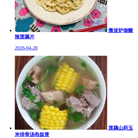
微波炉做酸
辣莲藕片
2026-04-28
莲藕山药玉
米排骨汤电饭煲