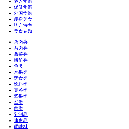
老人食谱
保健食谱
外国食谱
瘦身美食
地方特色
美食专题
禽肉类
畜肉类
蔬菜类
海鲜类
鱼类
水果类
药食类
饮料类
豆谷类
坚果类
蛋类
菌类
乳制品
速食品
调味料