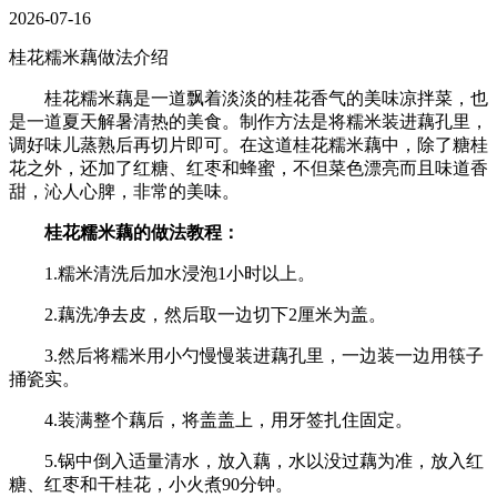
2026-07-16
桂花糯米藕做法介绍
桂花糯米藕是一道飘着淡淡的桂花香气的美味凉拌菜，也
是一道夏天解暑清热的美食。制作方法是将糯米装进藕孔里，
调好味儿蒸熟后再切片即可。在这道桂花糯米藕中，除了糖桂
花之外，还加了红糖、红枣和蜂蜜，不但菜色漂亮而且味道香
甜，沁人心脾，非常的美味。
桂花糯米藕的做法教程：
1.糯米清洗后加水浸泡1小时以上。
2.藕洗净去皮，然后取一边切下2厘米为盖。
3.然后将糯米用小勺慢慢装进藕孔里，一边装一边用筷子
捅瓷实。
4.装满整个藕后，将盖盖上，用牙签扎住固定。
5.锅中倒入适量清水，放入藕，水以没过藕为准，放入红
糖、红枣和干桂花，小火煮90分钟。