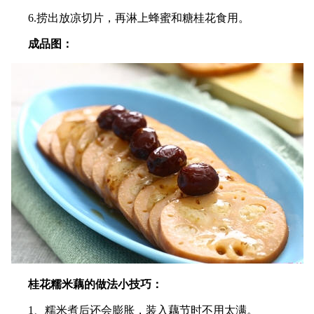
6.捞出放凉切片，再淋上蜂蜜和糖桂花食用。
成品图：
桂花糯米藕的做法小技巧：
1、糯米煮后还会膨胀，装入藕节时不用太满。