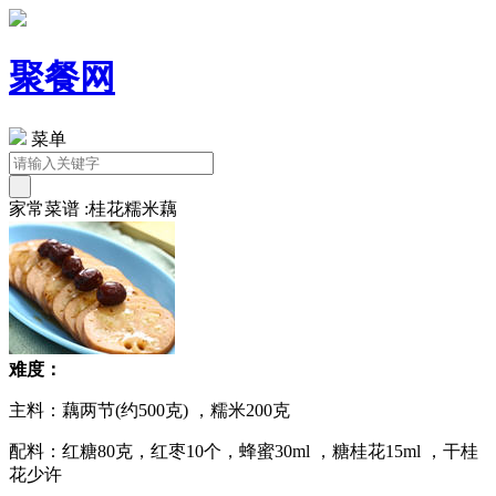
聚餐网
菜单
家常菜谱 :桂花糯米藕
难度：
主料：藕两节(约500克) ，糯米200克
配料：红糖80克，红枣10个，蜂蜜30ml ，糖桂花15ml ，干桂
花少许