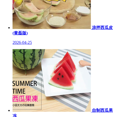
凉拌西瓜皮
(黄磊版)
2026-04-25
自制西瓜果
冻