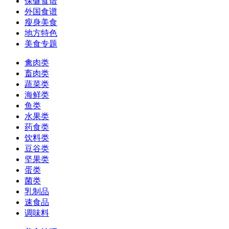
保健食谱
外国食谱
瘦身美食
地方特色
美食专题
禽肉类
畜肉类
蔬菜类
海鲜类
鱼类
水果类
药食类
饮料类
豆谷类
坚果类
蛋类
菌类
乳制品
速食品
调味料