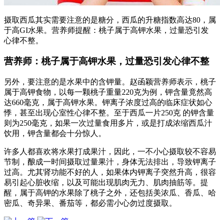
摄取西瓜其实需要注意的是糖分，西瓜的升糖指数高达80，属
于高GI水果。营养师提醒：桃子属于高钾水果，过量恐引发
心律不整。
营养师：桃子属于高钾水果，过量恐引发心律不整
另外，要注意的是水果中的含钾量。赵函颖营养师表示，桃子
属于高钾食物，以每一颗桃子重量220克为例，钾含量竟然高
达660毫克，属于高钾水果。钾离子浓度过高的临床症状如心
悸，甚至出现心室性心律不整。至于西瓜一片250克 的钾含量
则为250毫克，如果一次过量食用多片，或是打成浓缩西瓜汁
饮用，钾含量都会十分惊人。
许多人都喜欢将水果打成果汁，因此，一不小心摄取较不容易
节制，酿成一时间摄取过量果汁，身体无法排出，导致钾离子
过高。尤其肾功能不好的人，如果体内钾离子突然升高，很容
易引起心脏收缩，以及可能出现肌肉无力、肌肉抽筋等。提
醒，属于高钾的水果除了桃子之外，还包括美浓瓜、香瓜、哈
密瓜、奇异果、番茄等，都必需小心勿过度摄取。