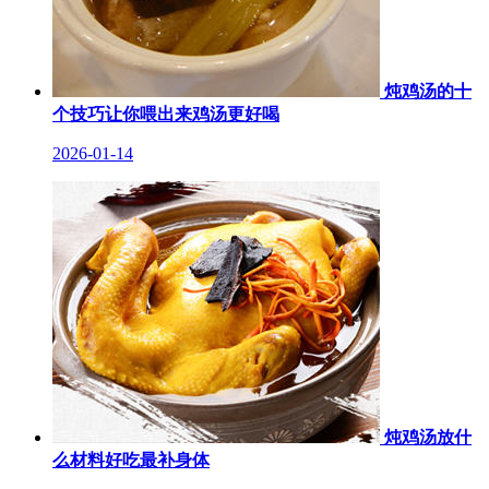
炖鸡汤的十
个技巧让你喂出来鸡汤更好喝
2026-01-14
炖鸡汤放什
么材料好吃最补身体