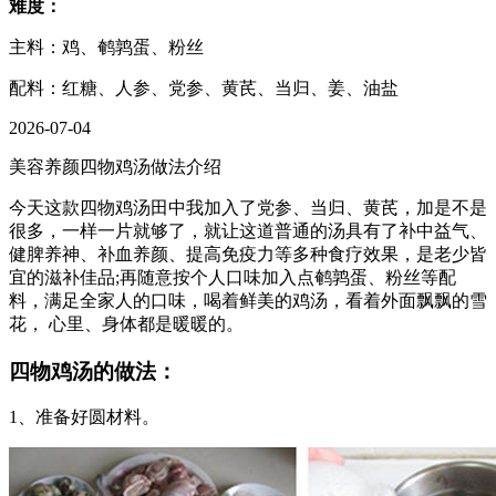
难度：
主料：鸡、鹌鹑蛋、粉丝
配料：红糖、人参、党参、黄芪、当归、姜、油盐
2026-07-04
美容养颜四物鸡汤做法介绍
今天这款四物鸡汤田中我加入了党参、当归、黄芪，加是不是
很多，一样一片就够了，就让这道普通的汤具有了补中益气、
健脾养神、补血养颜、提高免疫力等多种食疗效果，是老少皆
宜的滋补佳品;再随意按个人口味加入点鹌鹑蛋、粉丝等配
料，满足全家人的口味，喝着鲜美的鸡汤，看着外面飘飘的雪
花， 心里、身体都是暖暖的。
四物鸡汤的做法：
1、准备好圆材料。