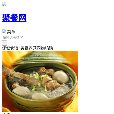
聚餐网
菜单
保健食谱 :美容养颜四物鸡汤