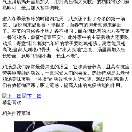
气压消后揭开盖后加入，用到高压锅大火收汁的功能将它们煮
熟即可，最后加入盐等调味。
进入冬季最寒冷的时段四九天，武汉还下起了今冬的第一场
需， 据说周末温度要下降很多，而春节的脚步却越来越近
了。春节的习俗各个地方各不相同，而在湖北有的地方春节第
一餐喝鸡汤，象征“清泰平安”。此外家中的主要劳动力还要吃
鸡爪，寄意“新年抓财”;年轻的学子要吃鸡翅膀，寓意能展翅
高飞;当家人则吃鸡骨头，有“出人头地”之意。汤里再加入细
长粉丝，意即“绵绵不断，长生不老”。
鸡汤是我们家常最爱炖煮的汤品，它味美营养高，且具有抗疲
劳美容养颜的功效，一直深受人们的喜爱。鸡汤特别是以老母
鸡汤美味著称，“补虚”的功效也为人所知晓。鸡汤还能帮助人
们有效抵御严寒，驱走流感，提高人体的免疫功能的作用。
猜您喜欢
相关推荐菜谱