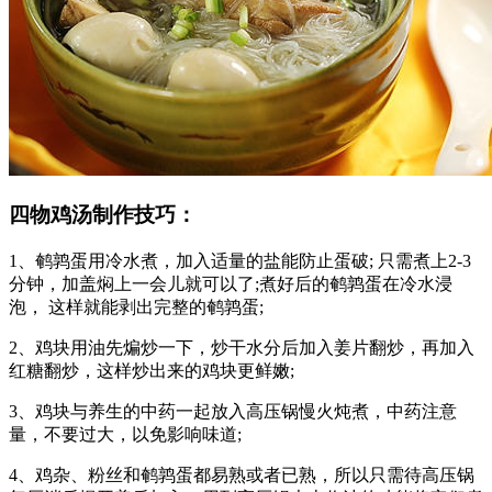
四物鸡汤制作技巧：
1、鹌鹑蛋用冷水煮，加入适量的盐能防止蛋破; 只需煮上2-3
分钟，加盖焖上一会儿就可以了;煮好后的鹌鹑蛋在冷水浸
泡， 这样就能剥出完整的鹌鹑蛋;
2、鸡块用油先煸炒一下，炒干水分后加入姜片翻炒，再加入
红糖翻炒，这样炒出来的鸡块更鲜嫩;
3、鸡块与养生的中药一起放入高压锅慢火炖煮，中药注意
量，不要过大，以免影响味道;
4、鸡杂、粉丝和鹌鹑蛋都易熟或者已熟，所以只需待高压锅