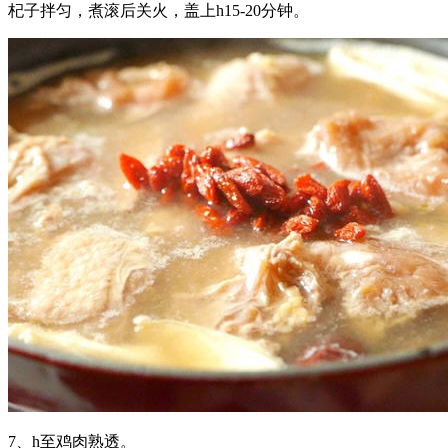
杞子拌匀，煮滚后关火，盖上h15-20分钟。
7、h至鸡肉熟透。