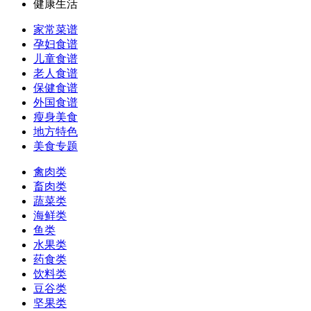
健康生活
家常菜谱
孕妇食谱
儿童食谱
老人食谱
保健食谱
外国食谱
瘦身美食
地方特色
美食专题
禽肉类
畜肉类
蔬菜类
海鲜类
鱼类
水果类
药食类
饮料类
豆谷类
坚果类