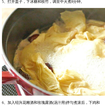
5、打开盖子，下冰糖和枝竹，调至中火煮8分钟。
6、加入绍兴花雕酒和玫瑰露酒(汤汁用)拌匀煮滚后，下鸡和