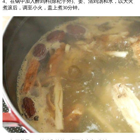
4、在锅中加入醉鸡料(除杞子外)、姜、清鸡汤和水，以大火
煮滚后，调至小火，盖上煮30分钟。