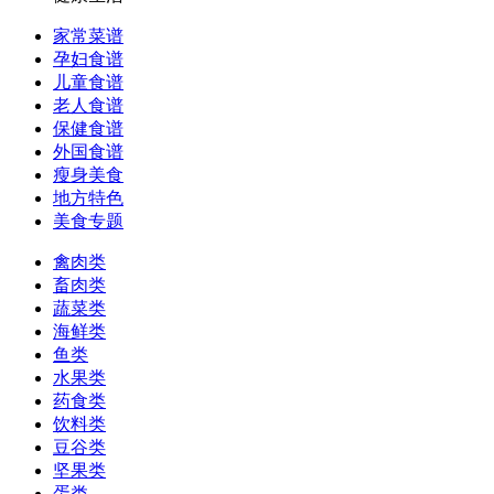
家常菜谱
孕妇食谱
儿童食谱
老人食谱
保健食谱
外国食谱
瘦身美食
地方特色
美食专题
禽肉类
畜肉类
蔬菜类
海鲜类
鱼类
水果类
药食类
饮料类
豆谷类
坚果类
蛋类