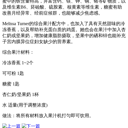
蜜中的铁含量特高，并富含钙、镁、钾、铜、铬等矿物质，以
及维生素B6、菸硷酸、硫胺素、核黄素等维生素，糖蜜有助
改善月经异常、经前症候群，也能够减少焦虑感。
Melissa Turner的综合果汁配方中，也加入了具有天然甜味的冷
冻香蕉，以及帮助补充蛋白质的鸡蛋。她也会在果汁中加入杏
仁奶或坚果奶，增加健康脂肪摄取，坚果中的硒和锌也能补充
子宫内膜异位症妇女缺少的营养素。
综合果汁材料：
冷冻香蕉 1~2个
可可粉 1匙
糖蜜 1匙
杏仁奶/坚果奶 1杯
水 适量(用于调整浓度)
做法：将所有材料放入果汁机打匀即可饮用。