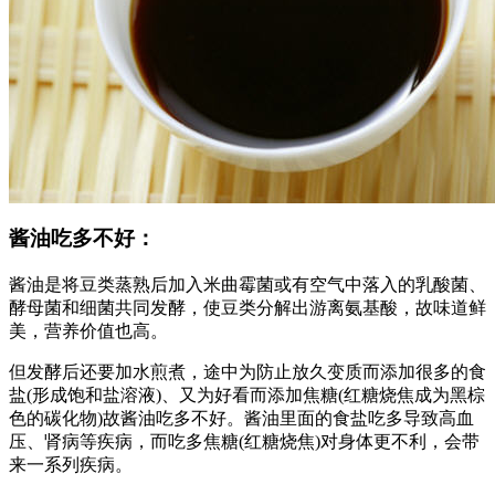
酱油吃多不好：
酱油是将豆类蒸熟后加入米曲霉菌或有空气中落入的乳酸菌、
酵母菌和细菌共同发酵，使豆类分解出游离氨基酸，故味道鲜
美，营养价值也高。
但发酵后还要加水煎煮，途中为防止放久变质而添加很多的食
盐(形成饱和盐溶液)、又为好看而添加焦糖(红糖烧焦成为黑棕
色的碳化物)故酱油吃多不好。酱油里面的食盐吃多导致高血
压、肾病等疾病，而吃多焦糖(红糖烧焦)对身体更不利，会带
来一系列疾病。