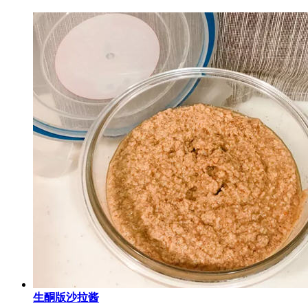
生酮版沙拉酱