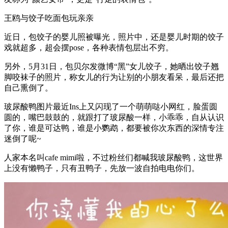
王鸥与饺子吃面包玩亲亲
近日，包饺子的婴儿照被曝光，照片中，还是婴儿时期的饺子
戏就超多，超会摆pose，各种表情包层出不穷。
另外，5月31日，包贝尔发微博“黑”女儿饺子，她晒出饺子翘
脚咬袜子的照片，称女儿的行为让别的小朋友看呆，最后还把
自己熏倒了。
玻尿酸鸭图片最近Ins上又闪现了一个萌萌哒小网红，脸蛋圆
圆的，嘴巴鼓鼓的，就跟打了玻尿酸一样，小乖乖，自从认识
了你，谁是可达鸭，谁是小鹦鹉，都要被你次东西的深情专注
迷倒了呢~
人家本名叫cafe mimi啦，不过粉丝们都喊我玻尿酸鸭，这世界
上没有懒鸭子，只有丑鸭子，先放一波自拍电电你们。