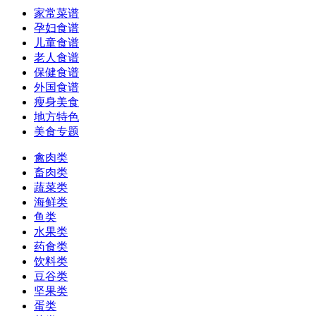
家常菜谱
孕妇食谱
儿童食谱
老人食谱
保健食谱
外国食谱
瘦身美食
地方特色
美食专题
禽肉类
畜肉类
蔬菜类
海鲜类
鱼类
水果类
药食类
饮料类
豆谷类
坚果类
蛋类