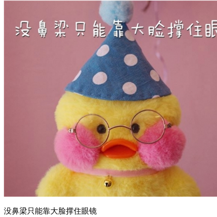
没鼻梁只能靠大脸撑住眼镜