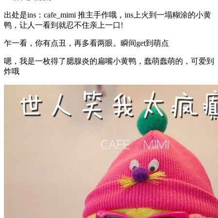
出处是ins：cafe_mimi 推主手作哦，ins上火到一塌糊涂的小黄
鸭，让人一看到就忍不住亲上一口!
乍一看，你有点丑，再多看两眼。瞬间get到萌点
嗯，我是一枚得了腮腺炎的扁嘴小黄鸭，蠢萌蠢萌的，可爱到
炸哦