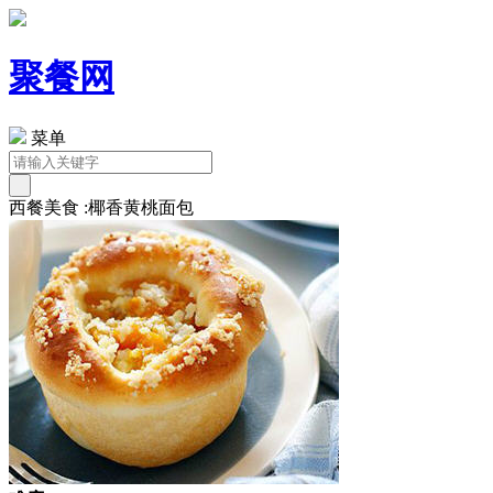
聚餐网
菜单
西餐美食 :椰香黄桃面包