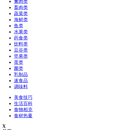
禽肉类
畜肉类
蔬菜类
海鲜类
鱼类
水果类
药食类
饮料类
豆谷类
坚果类
蛋类
菌类
乳制品
速食品
调味料
美食技巧
生活百科
食物相克
食材热量
X