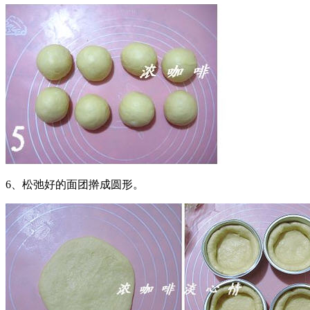
6、松弛好的面团擀成圆形。