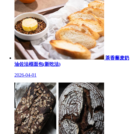
茶香藜麦奶
油佐法棍面包(新吃法)
2026-04-01