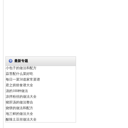
最新专题
小包子的做法和配方
蒜苔配什么菜好吃
每日一菜50道家常菜谱
君之烘焙食谱大全
汤的100种做法
凉拌粉丝的做法大全
猪肝汤的做法整合
烧饼的做法和配方
地三鲜的做法大全
酸辣土豆丝做法大全