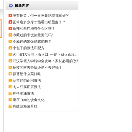
最新内容
没有抢菜，但一日三餐吃得都挺好的
正常瘦多少斤才能看出明显瘦了？
番茄和西红柿有什么区别？
冷藏过的米饭热量更低吗?
冷藏过的米饭能减肥吗？
小包子的做法和配方
火币HTX官网正版入口_一键下载火币HT...
武汉学籍入学转学全攻略：家长必看的政策
解...
杨枝甘露去茶底还是不去好喝？
蒜苔配什么菜好吃
蒜苔炒肉正宗做法
肉末豆腐正宗做法
春椿泡油做法
李庄白肉的饮食文化
蝴蝶结海绵蛋糕