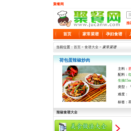
聚餐网
推
首页
家常菜谱
孕妇食谱
当前位置：
首页
>
食谱大全
>
家常菜谱
荷包蛋辣椒炒肉
主料：
肥
配料：
生抽15
类型：『
难度：
标签：
辣椒食谱大全