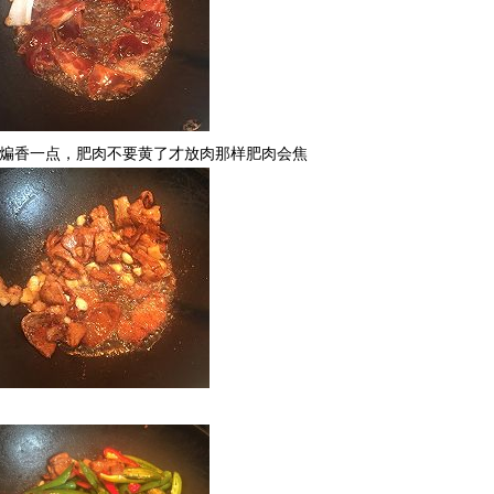
，煸香一点，肥肉不要黄了才放肉那样肥肉会焦