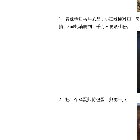
1、青辣椒切马耳朵型，小红辣椒对切，肉切
抽、5ml蚝油腌制，千万不要放生粉。
2、把二个鸡蛋煎荷包蛋，煎脆一点