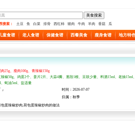
荐搜索：
土豆
鱼
白菜
排骨
西红柿
猪肉
牛肉
羊肉
香菇
瓜
儿童食谱
老人食谱
保健食谱
西餐美食
瘦身食谱
地方特
肉25g、瘦肉100g、青辣椒150g
红辣椒50g、鸡蛋2个、姜片2片、大蒜4瓣、葱段1根、豆鼓少量、料酒15ml、老抽15ml
ml、蚝油5ml、盐适量
 』
时间：2026-07-07
归属：秋季
荷包蛋辣椒炒肉,荷包蛋辣椒炒肉的做法