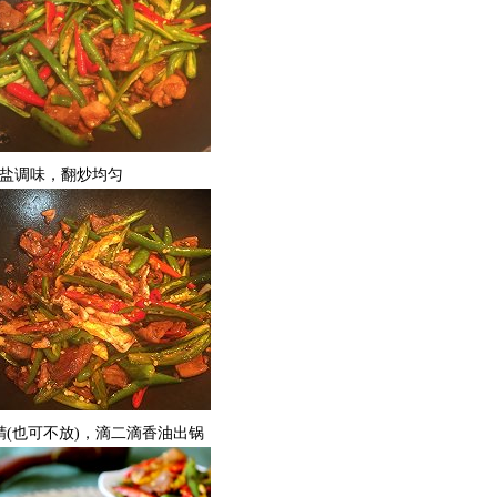
，盐调味，翻炒均匀
精(也可不放)，滴二滴香油出锅