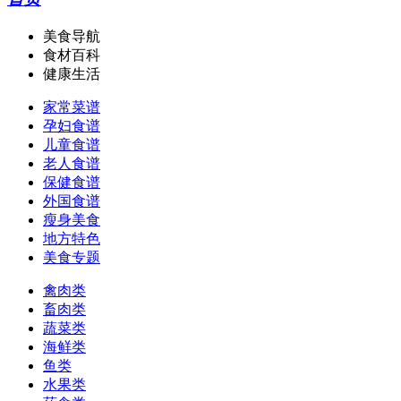
美食导航
食材百科
健康生活
家常菜谱
孕妇食谱
儿童食谱
老人食谱
保健食谱
外国食谱
瘦身美食
地方特色
美食专题
禽肉类
畜肉类
蔬菜类
海鲜类
鱼类
水果类