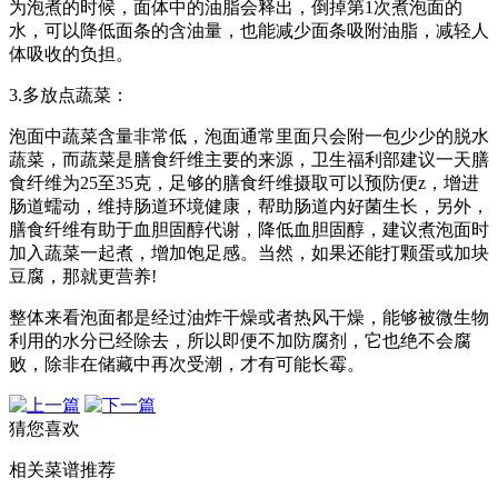
为泡煮的时候，面体中的油脂会释出，倒掉第1次煮泡面的
水，可以降低面条的含油量，也能减少面条吸附油脂，减轻人
体吸收的负担。
3.多放点蔬菜：
泡面中蔬菜含量非常低，泡面通常里面只会附一包少少的脱水
蔬菜，而蔬菜是膳食纤维主要的来源，卫生福利部建议一天膳
食纤维为25至35克，足够的膳食纤维摄取可以预防便z，增进
肠道蠕动，维持肠道环境健康，帮助肠道内好菌生长，另外，
膳食纤维有助于血胆固醇代谢，降低血胆固醇，建议煮泡面时
加入蔬菜一起煮，增加饱足感。当然，如果还能打颗蛋或加块
豆腐，那就更营养!
整体来看泡面都是经过油炸干燥或者热风干燥，能够被微生物
利用的水分已经除去，所以即便不加防腐剂，它也绝不会腐
败，除非在储藏中再次受潮，才有可能长霉。
猜您喜欢
相关菜谱推荐