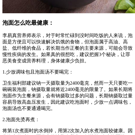
泡面怎么吃最健康：
李易真营养师表示，对于时常忙碌到没时间吃饭的人来说，泡
面是方便且可以快速解决饥饿的食物，但泡面属于高油、高
盐、低纤维的食品，若长期当作正餐的主要来源，可能会导致
慢性疾病的发生。如果真的很想吃，建议把握3个秘诀，让罪
恶美食变成营养料理，身体健康少负担。
1.少放调味包且泡面汤不要喝完：
卫生福利部建议钠一天摄取量为2400毫克，然而一天只要吃一
碗碗装泡面，钠摄取量就将近2400毫克的限量了。如果长期将
泡面作为主餐来源，会有钠摄取过多的问题，长期钠摄取过量
容易导致高血压发生，因此建议吃泡面时，少放一点调味包，
泡面汤也不要通通喝完。
2.泡面先烫再煮：
将第1次煮面时的水倒掉，用第2次加入的水煮泡面较健康。因