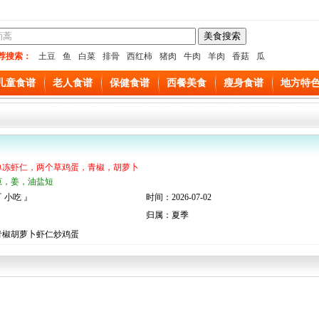
荐搜索：
土豆
鱼
白菜
排骨
西红柿
猪肉
牛肉
羊肉
香菇
瓜
儿童食谱
老人食谱
保健食谱
西餐美食
瘦身食谱
地方特
单冻虾仁，两个草鸡蛋，青椒，胡萝卜
葱，姜，油盐短
 小吃 』
时间：2026-07-02
归属：夏季
青椒胡萝卜虾仁炒鸡蛋