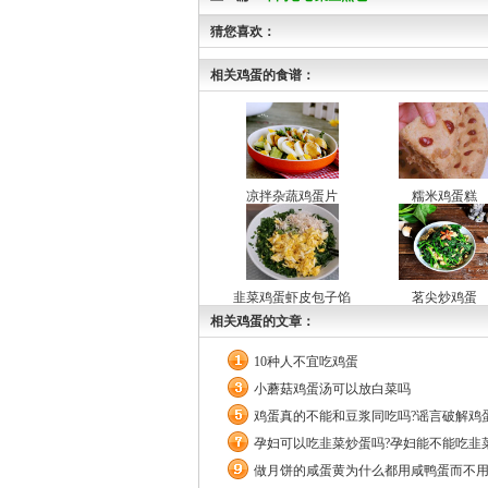
猜您喜欢：
相关鸡蛋的食谱：
凉拌杂蔬鸡蛋片
糯米鸡蛋糕
韭菜鸡蛋虾皮包子馅
茗尖炒鸡蛋
相关鸡蛋的文章：
10种人不宜吃鸡蛋
小蘑菇鸡蛋汤可以放白菜吗
鸡蛋真的不能和豆浆同吃吗?谣言破解鸡
孕妇可以吃韭菜炒蛋吗?孕妇能不能吃韭
做月饼的咸蛋黄为什么都用咸鸭蛋而不