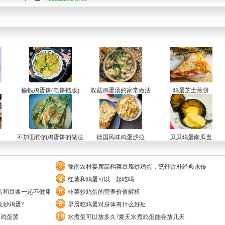
榆钱鸡蛋饼(电饼铛版)
双菇鸡蛋汤的家常做法
鸡蛋芝士煎饼
不加面粉的鸡蛋饼的做法
德国风味鸡蛋沙拉
贝贝鸡蛋南瓜盅
豫南农村宴席高档菜豆腐炒鸡蛋，烹饪古朴经典永传
红薯和鸡蛋可以一起吃吗
蛋和豆浆一起不健康的误区
韭菜炒鸡蛋的营养价值解析
菜炒鸡蛋?
早晨吃鸡蛋对身体有什么好处
用鸡蛋黄
水煮蛋可以放多久?夏天水煮鸡蛋能存放几天