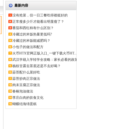
最新内容
没有抢菜，但一日三餐吃得都挺好的
正常瘦多少斤才能看出明显瘦了？
番茄和西红柿有什么区别？
冷藏过的米饭热量更低吗?
冷藏过的米饭能减肥吗？
小包子的做法和配方
火币HTX官网正版入口_一键下载火币HT...
武汉学籍入学转学全攻略：家长必看的政策
解...
杨枝甘露去茶底还是不去好喝？
蒜苔配什么菜好吃
蒜苔炒肉正宗做法
肉末豆腐正宗做法
春椿泡油做法
李庄白肉的饮食文化
蝴蝶结海绵蛋糕