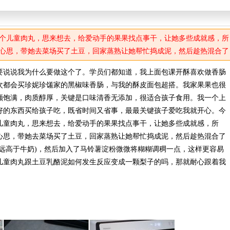
个儿童肉丸，思来想去，给爱动手的果果找点事干，让她多些成就感，所
心思，带她去菜场买了土豆，回家蒸熟让她帮忙捣成泥，然后趁热混合了
量远高于牛奶)，然后加入了马铃薯淀粉微微将糊糊调稠一点，这样更容易
要说说我为什么要做这个了。学员们都知道，我上面包课开酥喜欢做香肠
次都会买珍妮珍馐家的黑椒味香肠，与我的酥皮面包超搭。我家果果也很
颗饱满，肉质醇厚，关键是口味清香无添加，很适合孩子食用。我一个上
好的东西买给孩子吃，既省时间又省事，最最关键孩子爱吃我就开心。今
儿童肉丸，思来想去，给爱动手的果果找点事干，让她多些成就感，所
心思，带她去菜场买了土豆，回家蒸熟让她帮忙捣成泥，然后趁热混合了
远高于牛奶)，然后加入了马铃薯淀粉微微将糊糊调稠一点，这样更容易
儿童肉丸跟土豆乳酪泥如何发生反应变成一颗梨子的吗，那就耐心跟着我