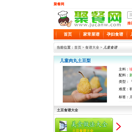
聚餐网
推
首页
家常菜谱
孕妇食谱
当前位置：
首页
>
食谱大全
>
儿童食谱
儿童肉丸土豆梨
主料：
配料：
类型：『
难度：
标签：
土豆食谱大全
土豆食谱大全