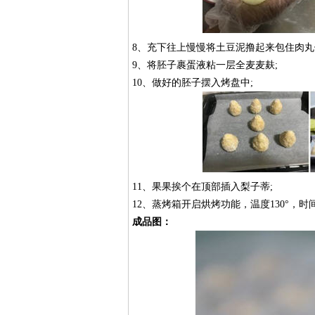
8、充下往上慢慢将土豆泥撸起来包住肉丸
9、将胚子裹蛋液粘一层全麦麦麸;
10、做好的胚子摆入烤盘中;
11、果果挨个在顶部插入梨子蒂;
12、蒸烤箱开启烘烤功能，温度130°，时
成品图：