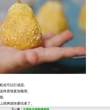
机也可以打成泥;
这样质地更加顺滑;
形;
本上烘烤就快要结束了。
下一篇：
古早味马蹄糕烤箱版