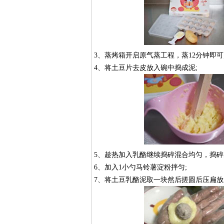
3、蒸烤箱开启原气蒸工程，蒸12分钟即可
4、将土豆片去皮放入碗中捣成泥;
5、趁热加入乳酪继续捣碎混合均匀，捣碎
6、加入1小勺马铃薯淀粉拌匀;
7、将土豆乳酪泥取一块然后搓圆后压扁放