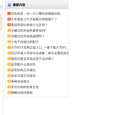
最新内容
没有抢菜，但一日三餐吃得都挺好的
正常瘦多少斤才能看出明显瘦了？
番茄和西红柿有什么区别？
冷藏过的米饭热量更低吗?
冷藏过的米饭能减肥吗？
小包子的做法和配方
火币HTX官网正版入口_一键下载火币HT...
武汉学籍入学转学全攻略：家长必看的政策
解...
杨枝甘露去茶底还是不去好喝？
蒜苔配什么菜好吃
蒜苔炒肉正宗做法
肉末豆腐正宗做法
春椿泡油做法
李庄白肉的饮食文化
蝴蝶结海绵蛋糕