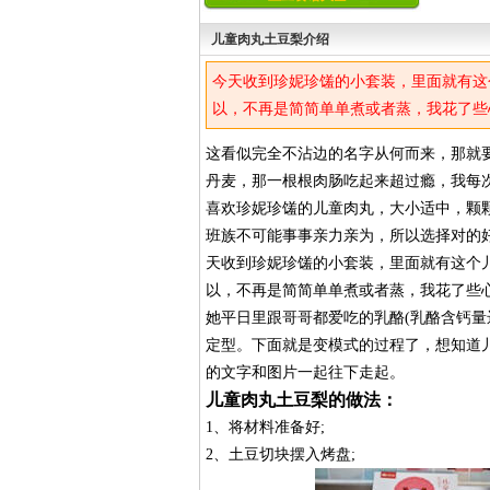
儿童肉丸土豆梨介绍
今天收到珍妮珍馐的小套装，里面就有这
以，不再是简简单单煮或者蒸，我花了些
她平日里跟哥哥都爱吃的乳酪(乳酪含钙
这看似完全不沾边的名字从何而来，那就
定型。
丹麦，那一根根肉肠吃起来超过瘾，我每
喜欢珍妮珍馐的儿童肉丸，大小适中，颗
班族不可能事事亲力亲为，所以选择对的
天收到珍妮珍馐的小套装，里面就有这个
以，不再是简简单单煮或者蒸，我花了些
她平日里跟哥哥都爱吃的乳酪(乳酪含钙量
定型。下面就是变模式的过程了，想知道
的文字和图片一起往下走起。
儿童肉丸土豆梨的做法：
1、将材料准备好;
2、土豆切块摆入烤盘;