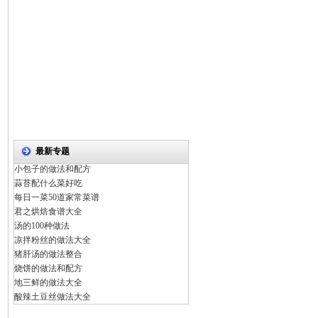
最新专题
小包子的做法和配方
蒜苔配什么菜好吃
每日一菜50道家常菜谱
君之烘焙食谱大全
汤的100种做法
凉拌粉丝的做法大全
猪肝汤的做法整合
烧饼的做法和配方
地三鲜的做法大全
酸辣土豆丝做法大全