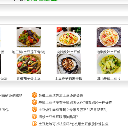
米饭
地三鲜(土豆茄子青椒)
尖辣酸辣土豆丝
泡椒酸辣土豆丝
常做法
青椒茄子炒土豆
土豆香菇肉末盖饭
四川酸辣土豆片
用白醋还是陈醋
尖椒土豆丝先放土豆还是尖椒
酸辣土豆丝没有干辣椒怎么办?用青椒炒一样好吃
根面包
土豆烧牛肉有毒吗？专家反驳不引发胃肠紊乱
清炒土豆丝可以用陈醋吗?
土豆敷脸可以祛痘吗?怎么用土豆敷脸快速祛痘