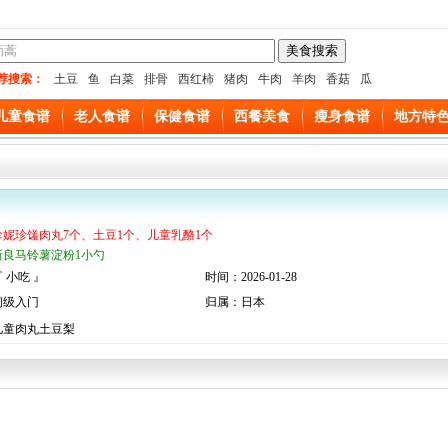
荐搜索：
土豆
鱼
白菜
排骨
西红柿
猪肉
牛肉
羊肉
香菇
瓜
儿童食谱
老人食谱
保健食谱
西餐美食
瘦身食谱
地方特
珍妮珍馐肉丸7个、土豆1个、儿童乳酪1个
新良马铃薯淀粉1小勺
 小吃 』
时间：2026-01-28
初级入门
归属：日本
儿童肉丸土豆梨