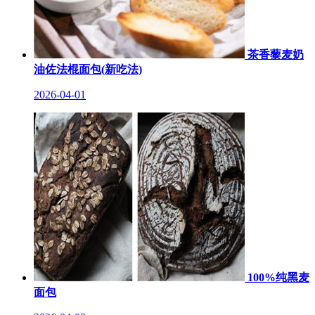
茶香藜麦奶
油佐法棍面包(新吃法)
2026-04-01
100%纯黑麦
面包