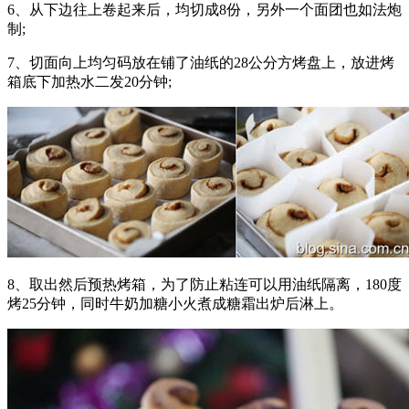
6、从下边往上卷起来后，均切成8份，另外一个面团也如法炮
制;
7、切面向上均匀码放在铺了油纸的28公分方烤盘上，放进烤
箱底下加热水二发20分钟;
8、取出然后预热烤箱，为了防止粘连可以用油纸隔离，180度
烤25分钟，同时牛奶加糖小火煮成糖霜出炉后淋上。