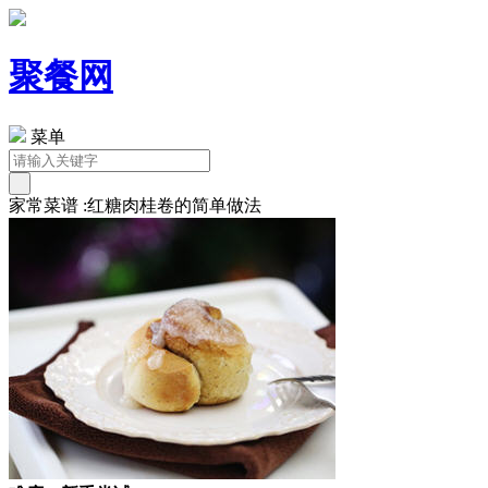
聚餐网
菜单
家常菜谱 :红糖肉桂卷的简单做法