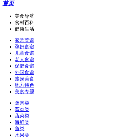
首页
美食导航
食材百科
健康生活
家常菜谱
孕妇食谱
儿童食谱
老人食谱
保健食谱
外国食谱
瘦身美食
地方特色
美食专题
禽肉类
畜肉类
蔬菜类
海鲜类
鱼类
水果类