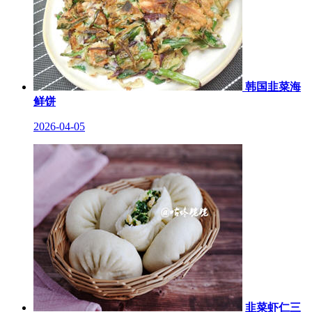
韩国韭菜海
鲜饼
2026-04-05
韭菜虾仁三