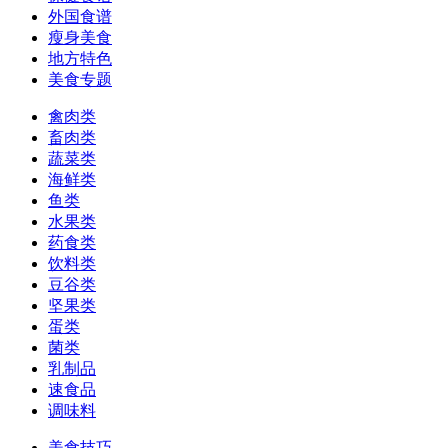
外国食谱
瘦身美食
地方特色
美食专题
禽肉类
畜肉类
蔬菜类
海鲜类
鱼类
水果类
药食类
饮料类
豆谷类
坚果类
蛋类
菌类
乳制品
速食品
调味料
美食技巧