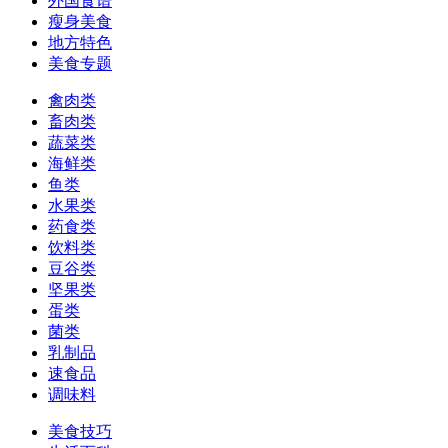
外国食谱
瘦身美食
地方特色
美食专题
禽肉类
畜肉类
蔬菜类
海鲜类
鱼类
水果类
药食类
饮料类
豆谷类
坚果类
蛋类
菌类
乳制品
速食品
调味料
美食技巧