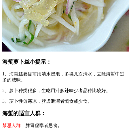
海蜇萝卜丝小提示：
1、海蜇丝要提前用清水浸泡，多换几次清水，去除海蜇中过
多的咸味。
2、萝卜种类很多，生吃用汁多辣味少者品种比较好。
3、萝卜性偏寒凉，脾虚泄泻者慎食或少食。
海蜇的适宜人群：
禁忌人群：
脾胃虚寒者忌食。