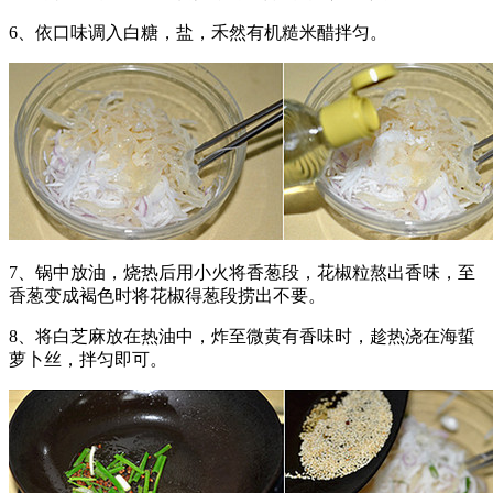
6、依口味调入白糖，盐，禾然有机糙米醋拌匀。
7、锅中放油，烧热后用小火将香葱段，花椒粒熬出香味，至
香葱变成褐色时将花椒得葱段捞出不要。
8、将白芝麻放在热油中，炸至微黄有香味时，趁热浇在海蜇
萝卜丝，拌匀即可。