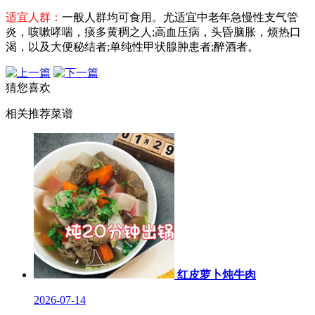
适宜人群：
一般人群均可食用。尤适宜中老年急慢性支气管
炎，咳嗽哮喘，痰多黄稠之人;高血压病，头昏脑胀，烦热口
渴，以及大便秘结者;单纯性甲状腺肿患者;醉酒者。
猜您喜欢
相关推荐菜谱
红皮萝卜炖牛肉
2026-07-14