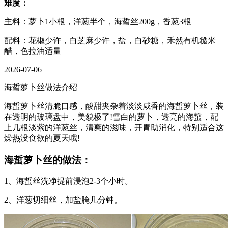
难度：
主料：萝卜1小根，洋葱半个，海蜇丝200g，香葱3根
配料：花椒少许，白芝麻少许，盐，白砂糖，禾然有机糙米
醋，色拉油适量
2026-07-06
海蜇萝卜丝做法介绍
海蜇萝卜丝清脆口感，酸甜夹杂着淡淡咸香的海蜇萝卜丝，装
在透明的玻璃盘中，美貌极了!雪白的萝卜，透亮的海蜇，配
上几根淡紫的洋葱丝，清爽的滋味，开胃助消化，特别适合这
燥热没食欲的夏天哦!
海蜇萝卜丝的做法：
1、海蜇丝洗净提前浸泡2-3个小时。
2、洋葱切细丝，加盐腌几分钟。