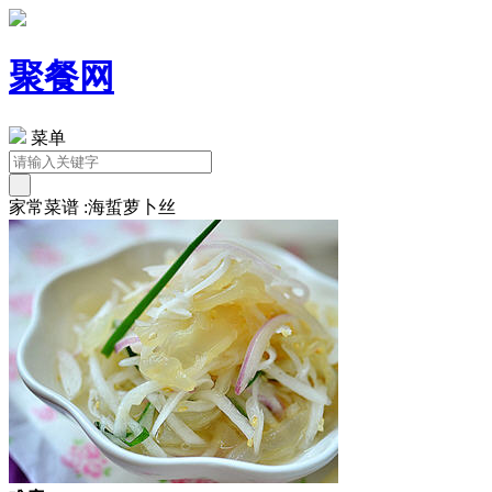
聚餐网
菜单
家常菜谱 :海蜇萝卜丝