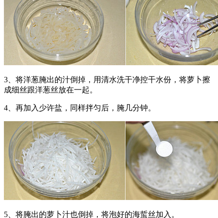
3、将洋葱腌出的汁倒掉，用清水洗干净控干水份，将萝卜擦
成细丝跟洋葱丝放在一起。
4、再加入少许盐，同样拌匀后，腌几分钟。
5、将腌出的萝卜汁也倒掉，将泡好的海蜇丝加入。