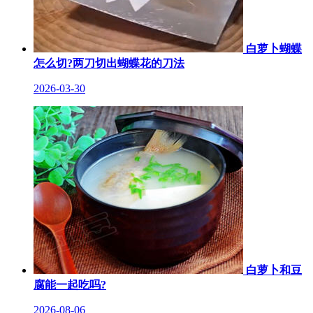
白萝卜蝴蝶
怎么切?两刀切出蝴蝶花的刀法
2026-03-30
白萝卜和豆
腐能一起吃吗?
2026-08-06