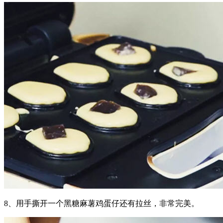
8、用手撕开一个黑糖麻薯鸡蛋仔还有拉丝，非常完美。