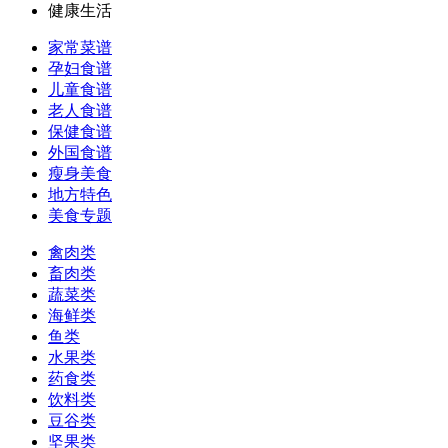
健康生活
家常菜谱
孕妇食谱
儿童食谱
老人食谱
保健食谱
外国食谱
瘦身美食
地方特色
美食专题
禽肉类
畜肉类
蔬菜类
海鲜类
鱼类
水果类
药食类
饮料类
豆谷类
坚果类