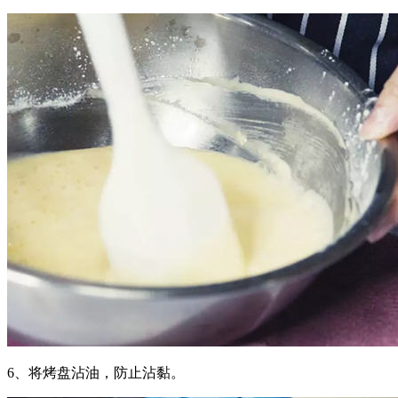
6、将烤盘沾油，防止沾黏。