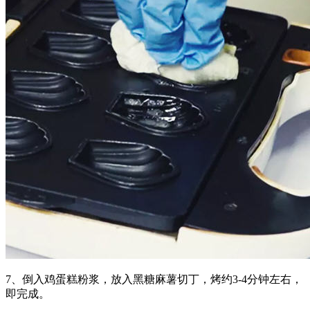
7、倒入鸡蛋糕粉浆，放入黑糖麻薯切丁，烤约3-4分钟左右，
即完成。