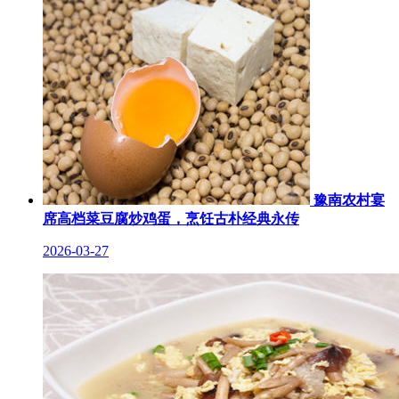
豫南农村宴
席高档菜豆腐炒鸡蛋，烹饪古朴经典永传
2026-03-27