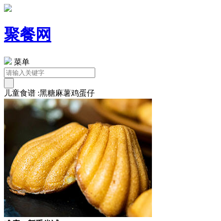
聚餐网
菜单
儿童食谱 :黑糖麻薯鸡蛋仔