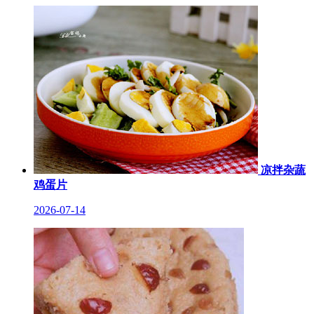
凉拌杂蔬
鸡蛋片
2026-07-14