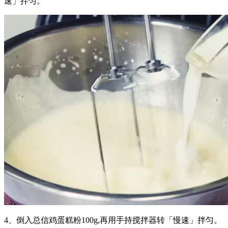
速」拌匀。
4、倒入总信鸡蛋糕粉100g,再用手持搅拌器转「慢速」拌匀。