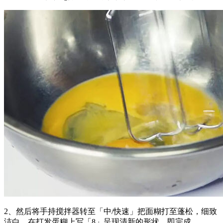
2、然后将手持搅拌器转至「中/快速」把面糊打至蓬松，细致
洁白，在打发蛋糊上写「8」呈现清新的形状，即完成。